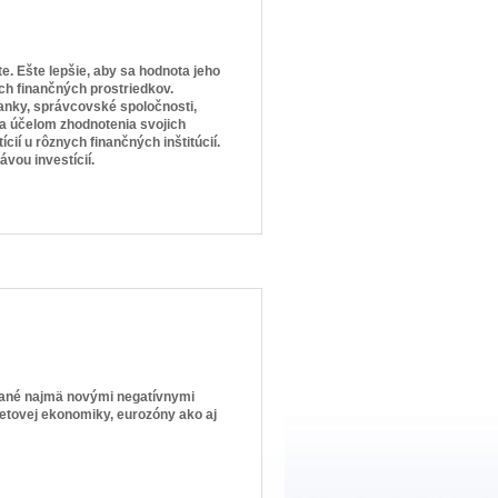
e. Ešte lepšie, aby sa hodnota jeho
ch finančných prostriedkov.
anky, správcovské spoločnosti,
za účelom zhodnotenia svojich
ií u rôznych finančných inštitúcií.
vou investícií.
ované najmä novými negatívnymi
etovej ekonomiky, eurozóny ako aj