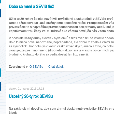
Doba sa mení a SEVIS tiež
Už je to 20 rokov čo nás navštívili prví klienti a uskutočnili v SEVISe pr
Dnes ťažko povedať, aké služby sme spoločne riešili. Predpokladám v
privatizácie to s najväčšou pravdepodobnosťou boli prevody akcií. Isté je
kapitálovom trhu časy veľmi búrlivé ako všetko nové, čo nás v tom obdob
V podstate každý druhý človek v bývalom Československu sa v tomto období
o
Bolo to niečo nové, nepoznané, neprebádané, ale dobre to znelo a všetci sme
za symbolickú hodnotu (tisíc korún československých) niečo z toho, čo bol
ukazuje, že pre minoritného (drobného) akcionára je vlastníctvo cenných papi
bludného kruhu, z ktorého sa vedia dostať len tí zdatnejší.
Zverejnené v
O SEVISe
Čítať ďalej...
piatok, 01 marec 2013 17:13
Úspešný 20-ty rok SEVISu
Na začiatok mi dovoľte, aby som zhrnul dosiahnuté výsledky SEVISu v ro
čísel: