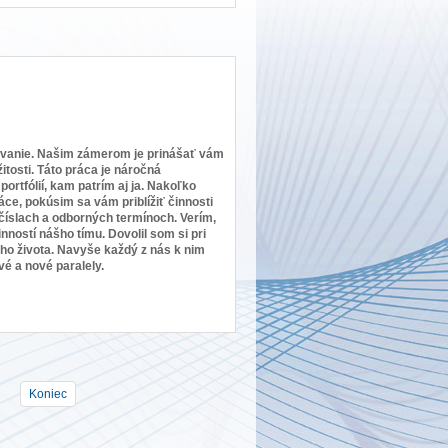
stovanie. Našim zámerom je prinášať vám
itosti. Táto práca je náročná
ortfólií, kam patrím aj ja. Nakoľko
áce, pokúsim sa vám priblížiť činnosti
 číslach a odborných termínoch. Verím,
ností nášho tímu. Dovolil som si pri
ho života. Navyše každý z nás k nim
é a nové paralely.
Koniec