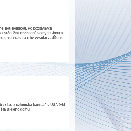
teľnou politikou. Po pozitívnych
 začal žiaľ obchodné vojny s Čínou a
ívne vplývalo na trhy vysoké zadĺženie
o Brexite, prezitenská kampaň v USA (viď
šéfa Bieleho domu.