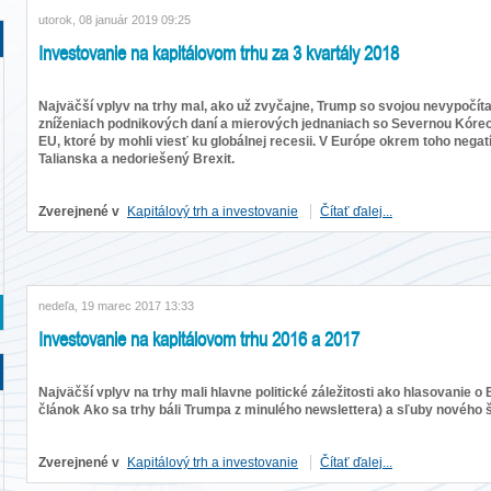
utorok, 08 január 2019 09:25
Investovanie na kapitálovom trhu za 3 kvartály 2018
Najväčší vplyv na trhy mal, ako už zvyčajne, Trump so svojou nevypočíta
zníženiach podnikových daní a mierových jednaniach so Severnou Kóreou
EU, ktoré by mohli viesť ku globálnej recesii. V Európe okrem toho negat
Talianska a nedoriešený Brexit.
Zverejnené v
Kapitálový trh a investovanie
Čítať ďalej...
nedeľa, 19 marec 2017 13:33
Investovanie na kapitálovom trhu 2016 a 2017
Najväčší vplyv na trhy mali hlavne politické záležitosti ako hlasovanie 
článok Ako sa trhy báli Trumpa z minulého newslettera) a sľuby nového 
Zverejnené v
Kapitálový trh a investovanie
Čítať ďalej...