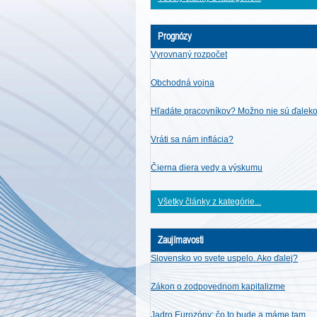
Prognózy
Vyrovnaný rozpočet
Obchodná vojna
Hľadáte pracovníkov? Možno nie sú ďalek
Vráti sa nám inflácia?
Čierna diera vedy a výskumu
Všetky články z kategórie...
Zaujímavosti
Slovensko vo svete uspelo. Ako ďalej?
Zákon o zodpovednom kapitalizme
Jadro Eurozóny: čo to bude a máme tam