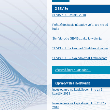
O SEVISe
SEVIS KLUB v roku 2018
Peňazí dostatok, nápadov veľa, ale nie sú
ľudia
Štvrťstoročie SEVISu...ako to vidím ja
SEVIS KLUB - Ako riadiť ľudí bez domova
SEVIS KLUB - Ako odovzdať firmu deťom
Všetky články z kategórie...
Kapitálový trh a investovanie
Investovanie na kapitálovom trhu za 3
kvartály 2018
Investovanie na kapitálovom trhu 2017 a
2018