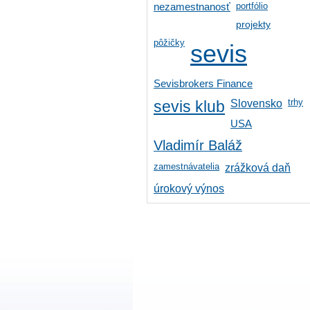
portfólio
nezamestnanosť
projekty
pôžičky
sevis
Sevisbrokers Finance
trhy
Slovensko
sevis klub
USA
Vladimír Baláž
zamestnávatelia
zrážková daň
úrokový výnos