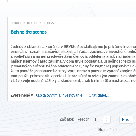
nedeľa, 20 február 2011 19:27
Behind the scenes
Jednou z oblastí, na ktorú sa v SEVISe špecializujeme je privátne inve
originálny rozsah finančných služieb a hľadať zaujímavé investičné prílež
a podieľajú sa na nej predovšetkým členovia oddelenia analýz a riadenia p
našich klientov často zaujíma, v čom tkvie podstata a úspešnosť tejto pr
jednotlivých súčastí nášho oddelenia tak, aby čo najmenej pojednávali o
že to pomôže jednoduchšie si vytvoriť obraz o podstate vykonávaných čin
tom použiť prirovnania z profesií, ktoré sú nám všetkým známe z osobné
viaže svoje osobné zážitky a skúsenosti, a tak k nim môže nachádzať nov
Zverejnené v
Kapitálový trh a investovanie
Čítať ďalej...
Začiatok
Predch.
1
2
Nasl.
Strana 1 z 2