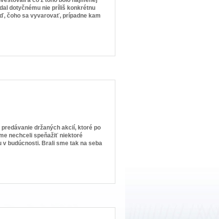
dal dotyčnému nie príliš konkrétnu
eď, čoho sa vyvarovať, prípadne kam
 predávanie držaných akcií, ktoré po
me nechceli speňažiť niektoré
 v budúcnosti. Brali sme tak na seba