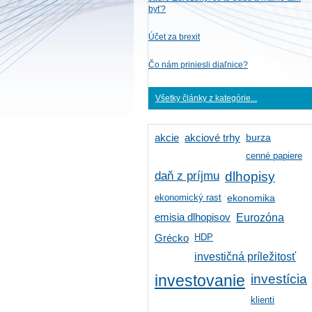
byť?
Účet za brexit
Čo nám priniesli diaľnice?
Všetky články z kategórie...
burza
akcie
akciové trhy
cenné papiere
daň z príjmu
dlhopisy
ekonomický rast
ekonomika
emisia dlhopisov
Eurozóna
HDP
Grécko
investičná príležitosť
investícia
investovanie
klienti