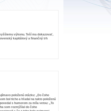
k vyššiemu výkonu. Teší ma dokazovať,
slovenský kapitálový a finančný trh
zaujímavo položenú otázku: „Do čoho
som bol ticho a hľadal na takto položenú
dpovedal s humorom za mňa vetou: „To
icha som rozmýšlal do čoho
vestovali a čo z toho bolo najmenej