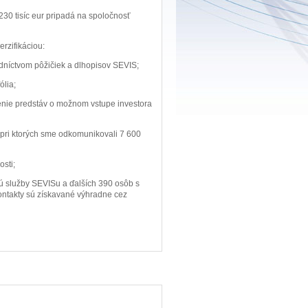
230 tisíc eur pripadá na spoločnosť
rzifikáciou:
dníctvom pôžičiek a dlhopisov SEVIS;
ólia;
enie predstáv o možnom vstupe investora
pri ktorých sme odkomunikovali 7 600
osti;
ajú služby SEVISu a ďalších 390 osôb s
kontakty sú získavané výhradne cez