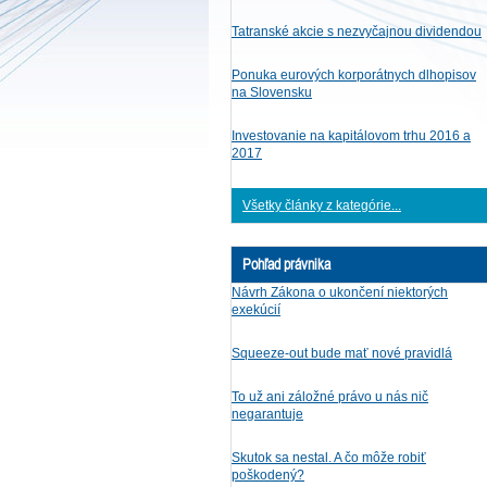
Tatranské akcie s nezvyčajnou dividendou
Ponuka eurových korporátnych dlhopisov
na Slovensku
Investovanie na kapitálovom trhu 2016 a
2017
Všetky články z kategórie...
Pohľad právnika
Návrh Zákona o ukončení niektorých
exekúcií
Squeeze-out bude mať nové pravidlá
To už ani záložné právo u nás nič
negarantuje
Skutok sa nestal. A čo môže robiť
poškodený?