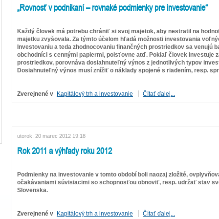
„Rovnosť v podnikaní – rovnaké podmienky pre investovanie“
Každý človek má potrebu chrániť si svoj majetok, aby nestratil na hodnot
majetku zvyšovala. Za týmto účelom hľadá možnosti investovania voľný
Investovaniu a teda zhodnocovaniu finančných prostriedkov sa venujú b
obchodníci s cennými papiermi, poisťovne atď. Pokiaľ človek investuje 
prostriedkov, porovnáva dosiahnuteľný výnos z jednotlivých typov investíc
Dosiahnuteľný výnos musí znížiť o náklady spojené s riadením, resp. sprá
Zverejnené v
Kapitálový trh a investovanie
Čítať ďalej...
utorok, 20 marec 2012 19:18
Rok 2011 a výhľady roku 2012
Podmienky na investovanie v tomto období boli naozaj zložité, ovplyvň
očakávaniami súvisiacimi so schopnosťou obnoviť, resp. udržať stav sv
Slovenska.
Zverejnené v
Kapitálový trh a investovanie
Čítať ďalej...