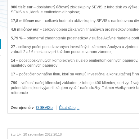
980 tisíc eur
– dosiahnutý účtovný zisk skupiny SEVIS, z toho zisk vo výške 
SEVIS a.s., ktorá je emitentom dlhopisov;
17,8 miliónov eur
– celková hodnota aktív skupiny SEVIS s nasledovnou dive
4,6 miliónov eur
– celkový objem získaných finančných prostriedkov prostre
5,79 %
– priemerné zhodnotenie prostriedkov v službe Aktívne riadenie portf
27 -
celkový počet posudzovaných investičných zámerov. Analýza a zjednot
zabrali 2 až 6 mesiacov pri každom posudzovanom zámere;
14
– počet poskytnutých komplexných služieb emitentom cenných papierov, 
majiteľov cenných papierov;
17
– počet členov nášho tímu, ktorí sa venujú investičnej a konzultačnej činn
790
– veľkosť našej klientskej základne, z toho je 400 klientov, ktorí využív
potenciálom, ktorí vyjadrili záujem využiť naše služby. Takmer všetky nové 
referencie.
Zverejnené v
O SEVISe
Čítať ďalej...
štvrtok, 20 september 2012 20:18