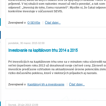
príjemné. V tej situácii som nakoniec musel už niečo povedať, a tak som 
odpoveď: „Investuj do toho, čomu rozumieš“. Myslím si, že čakal odpov
konkrétne investuje v súčasnosti SEVIS.
Zverejnené v
O SEVISe
Čítať ďalej...
a
pondelok, 30 marec 2015 02:00
Investovanie na kapitálovom trhu 2014 a 2015
Pri investíciách na kapitálovom trhu sme sa v minulom roku sústredili na
veľmi úspešnom roku 2013 už dosahovali svoje cieľové ceny. Zároveň s
investície predčasne vzhľadom na aktualizované úrovne potenciálu zisku
riziko dočasného poklesu, ktoré v niektorých prípadoch aj nastalo.
Zverejnené v
Kapitálový trh a investovanie
Čítať ďalej...
štvrtok, 20 jún 2013 13:09