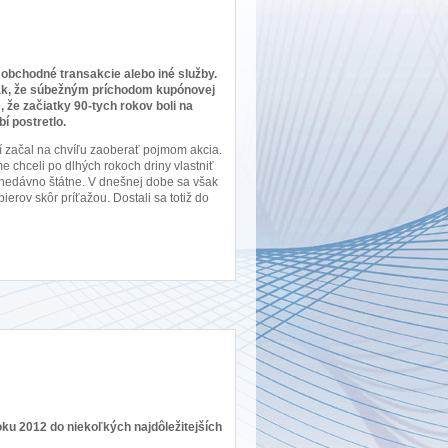
vé obchodné transakcie alebo iné služby.
šak, že súbežným príchodom kupónovej
, že začiatky 90-tych rokov boli na
í postretlo.
 začal na chvíľu zaoberať pojmom akcia.
 chceli po dlhých rokoch driny vlastniť
o nedávno štátne. V dnešnej dobe sa však
erov skôr príťažou. Dostali sa totiž do
ku 2012 do niekoľkých najdôležitejších