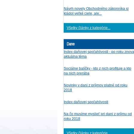
Návrh novely Obchodného zákonníka si
kládol veľké ciele, ale...
Všetky články z kategórie...
Dane
Index daňovej spoľahlivosti - po roku znov
aktuálna téma
Sociálne balíčky - kto z nich profituje a kto
na nich prerába
Novinky v dani z príjmov platné od roku
2018
Index daňovej spoľahlivosti
Na čo musíme myslieť pri dani z príjmu od
roku 2018
Všetky články z kategórie...