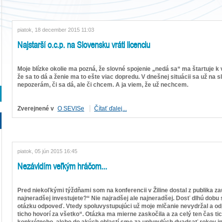
piatok, 18 december 2015 11:03
Najstarší o.c.p. na Slovensku vráti licenciu
Moje blízke okolie ma pozná, že slovné spojenie „nedá sa“ ma štartuje 
že sa to dá a ženie ma to ešte viac dopredu. V dnešnej situácii sa už na 
nepozerám, či sa dá, ale či chcem. A ja viem, že už nechcem.
Zverejnené v
O SEVISe
Čítať ďalej...
piatok, 05 jún 2015 16:45
Nezávidím veľkým hráčom...
Pred niekoľkými týždňami som na konferencii v Žiline dostal z publika 
najneradšej investujete?“ Nie najradšej ale najneradšej. Dosť dlhú dobu 
otázku odpoveď. Vtedy spoluvystupujúci už moje mlčanie nevydržal a o
ticho hovorí za všetko“. Otázka ma mierne zaskočila a za celý ten čas t
konkrétneho, alebo do akých oblastí sme za uplynulých dvadsať rokov in