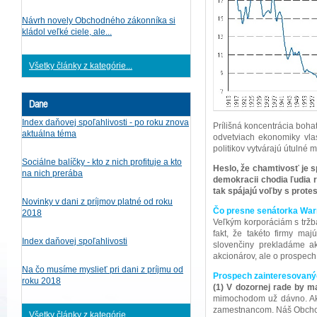
Návrh novely Obchodného zákonníka si
kládol veľké ciele, ale...
Všetky články z kategórie...
Dane
Index daňovej spoľahlivosti - po roku znova
Prílišná koncentrácia bohat
aktuálna téma
odvetviach ekonomiky vlas
politikov vytvárajú útulné
Sociálne balíčky - kto z nich profituje a kto
Heslo, že chamtivosť je 
na nich prerába
demokracii chodia ľudia r
tak spájajú voľby s protes
Novinky v dani z príjmov platné od roku
Čo presne senátorka War
2018
Veľkým korporáciám s tržb
fakt, že takéto firmy maj
Index daňovej spoľahlivosti
slovenčiny prekladáme ak
akcionárov, ale o prospech
Na čo musíme myslieť pri dani z príjmu od
Prospech zainteresovanýc
roku 2018
(1) V dozornej rade by m
mimochodom už dávno. Ak
zamestnancom. Náš Obchod
Všetky články z kategórie...