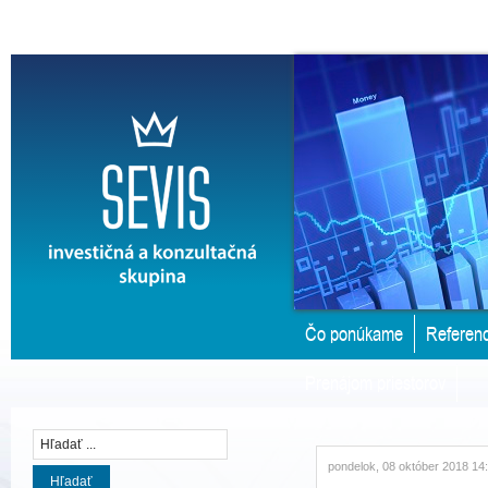
Čo ponúkame
Referenc
Prenájom priestorov
pondelok, 08 október 2018 14
Hľadať