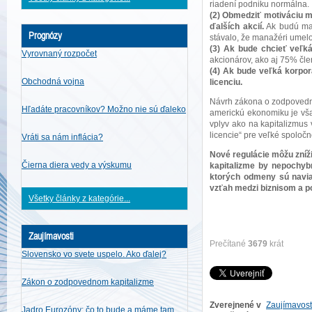
riadení podniku normálna.
(2) Obmedziť motiváciu m
ďalších akcií.
Ak budú man
Prognózy
stávalo, že manažéri umelo 
(3) Ak bude chcieť veľká
Vyrovnaný rozpočet
akcionárov, ako aj 75% čle
(4) Ak bude veľká korpor
Obchodná vojna
licenciu.
Návrh zákona o zodpovedno
Hľadáte pracovníkov? Možno nie sú ďaleko
americkú ekonomiku je však
vplyv ako na kapitalizmus 
licencie“ pre veľké spoloč
Vráti sa nám inflácia?
Nové regulácie môžu zní
Čierna diera vedy a výskumu
kapitalizme by nepochybn
ktorých odmeny sú naviaz
vzťah medzi biznisom a po
Všetky články z kategórie...
Zaujímavosti
Prečítané
3679
krát
Slovensko vo svete uspelo. Ako ďalej?
Zákon o zodpovednom kapitalizme
Zverejnené v
Zaujímavost
Jadro Eurozóny: čo to bude a máme tam