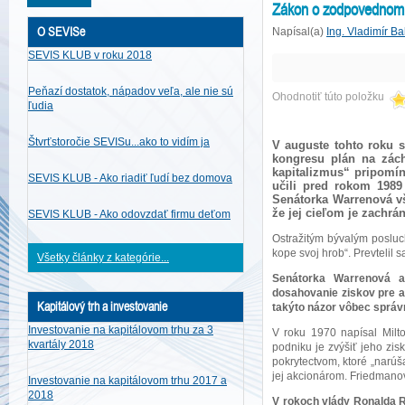
Zákon o zodpovednom 
O SEVISe
Napísal(a)
Ing. Vladimír Ba
SEVIS KLUB v roku 2018
Peňazí dostatok, nápadov veľa, ale nie sú
Ohodnotiť túto položku
ľudia
Štvrťstoročie SEVISu...ako to vidím ja
V auguste tohto roku 
kongresu plán na zác
kapitalizmus“ pripomí
SEVIS KLUB - Ako riadiť ľudí bez domova
učili pred rokom 198
Senátorka Warrenová vš
že jej cieľom je zachr
SEVIS KLUB - Ako odovzdať firmu deťom
Ostražitým bývalým posluc
kope svoj hrob“. Prevtelil 
Všetky články z kategórie...
Senátorka Warrenová a
dosahovanie ziskov pre a
Kapitálový trh a investovanie
takýto názor vôbec sprá
Investovanie na kapitálovom trhu za 3
V roku 1970 napísal Mil
kvartály 2018
podniku je zvýšiť jeho zi
pokrytectvom, ktoré „narúš
jej akcionárom. Friedmanov
Investovanie na kapitálovom trhu 2017 a
2018
V rokoch vlády Ronalda Re