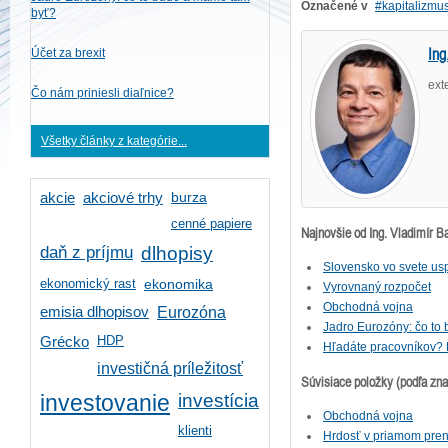
Označené v
kapitalizmu
byť?
Ing
Účet za brexit
ext
Čo nám priniesli diaľnice?
Všetky články z kategórie...
burza
akcie
akciové trhy
cenné papiere
Najnovšie od Ing. Vladimír B
daň z príjmu
dlhopisy
Slovensko vo svete usp
ekonomický rast
ekonomika
Vyrovnaný rozpočet
Obchodná vojna
emisia dlhopisov
Eurozóna
Jadro Eurozóny: čo to
HDP
Grécko
Hľadáte pracovníkov? 
investičná príležitosť
Súvisiace položky (podľa zn
investícia
investovanie
Obchodná vojna
klienti
Hrdosť v priamom preno