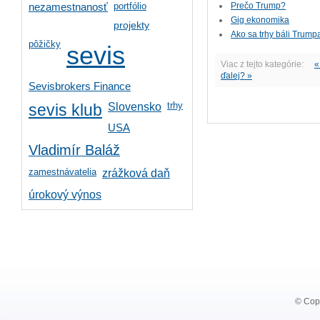
portfólio
Prečo Trump?
nezamestnanosť
Gig ekonomika
projekty
Ako sa trhy báli Trump
pôžičky
sevis
Viac z tejto kategórie:
«
ďalej? »
Sevisbrokers Finance
trhy
Slovensko
sevis klub
USA
Vladimír Baláž
zamestnávatelia
zrážková daň
úrokový výnos
© Copy