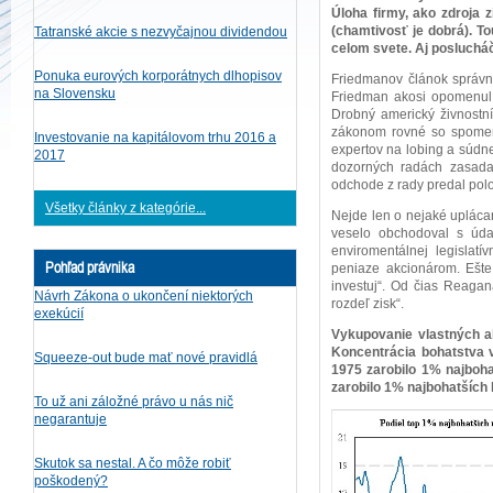
Úloha firmy, ako zdroja 
(chamtivosť je dobrá). T
Tatranské akcie s nezvyčajnou dividendou
celom svete. Aj posluch
Ponuka eurových korporátnych dlhopisov
Friedmanov článok správne
na Slovensku
Friedman akosi opomenul, 
Drobný americký živnostní
zákonom rovné so spomenu
Investovanie na kapitálovom trhu 2016 a
expertov na lobing a súdne
2017
dozorných radách zasadaj
odchode z rady predal polo
Všetky články z kategórie...
Nejde len o nejaké uplácan
veselo obchodoval s údaj
enviromentálnej legislat
Pohľad právnika
peniaze akcionárom. Ešte 
investuj“. Od čias Reagan
Návrh Zákona o ukončení niektorých
rozdeľ zisk“.
exekúcií
Vykupovanie vlastných a
Koncentrácia bohatstva 
Squeeze-out bude mať nové pravidlá
1975 zarobilo 1% najboha
zarobilo 1% najbohatších
To už ani záložné právo u nás nič
negarantuje
Skutok sa nestal. A čo môže robiť
poškodený?