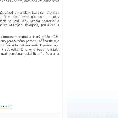
ok času veciam, ktoré nás vzájomne tešia
čšia hodnota a istota, ktorú som získal za
ch, či v obchodných podieloch. Je to v
iach sa totiž vždy ukázal charakter a
jich klientoch, kolegoch, priateľoch a
o hmotnom majetku, ktorý môže slúžiť
á doba pracovného pomeru nášho tímu je
 možné vidieť skúsenosti. A práve tieto
 k výsledku. Zmeny tu budú neustále,
je však potrebná spoľahlivosť a úcta a na
úsenosti