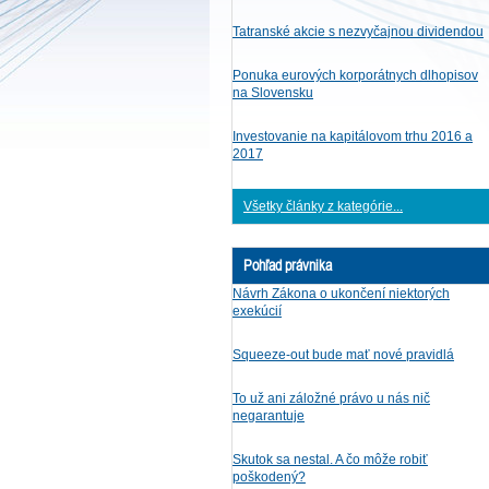
Tatranské akcie s nezvyčajnou dividendou
Ponuka eurových korporátnych dlhopisov
na Slovensku
Investovanie na kapitálovom trhu 2016 a
2017
Všetky články z kategórie...
Pohľad právnika
Návrh Zákona o ukončení niektorých
exekúcií
Squeeze-out bude mať nové pravidlá
To už ani záložné právo u nás nič
negarantuje
Skutok sa nestal. A čo môže robiť
poškodený?