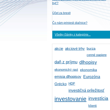
byť?
Účet za brexit
Čo nám priniesli diaľnice?
Všetky články z kategórie...
burza
akcie
akciové trhy
cenné papiere
daň z príjmu
dlhopisy
ekonomický rast
ekonomika
emisia dlhopisov
Eurozóna
HDP
Grécko
investičná príležitosť
investícia
investovanie
klienti