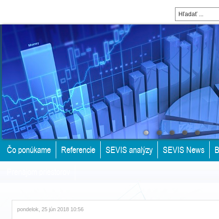
Čo ponúkame
Referencie
SEVIS analýzy
SEVIS News
B
Prenájom priestorov
pondelok, 25 jún 2018 10:56