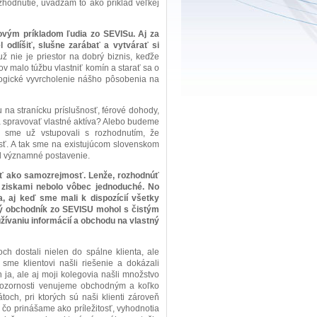
zhodnutie, uvádzam to ako príklad veľkej
vým príkladom ľudia zo SEVISu. Aj za
 odlíšiť, slušne zarábať a vytvárať si
ž nie je priestor na dobrý biznis, keďže
v malo túžbu vlastniť komín a starať sa o
 logické vyvrcholenie nášho pôsobenia na
u na stranícku príslušnosť, férové dohody,
a spravovať vlastné aktíva? Alebo budeme
a sme už vstupovali s rozhodnutím, že
osť. A tak sme na existujúcom slovenskom
ol významné postavenie.
iť ako samozrejmosť. Lenže, rozhodnúť
 ziskami nebolo vôbec jednoduché. No
a, aj keď sme mali k dispozícií všetky
ždý obchodník zo SEVISU mohol s čistým
užívaniu informácií a obchodu na vlastný
h dostali nielen do spálne klienta, ale
sme klientovi našli riešenie a dokázali
ja, ale aj moji kolegovia našli množstvo
pozornosti venujeme obchodným a koľko
och, pri ktorých sú naši klienti zároveň
o, čo prinášame ako príležitosť, vyhodnotia