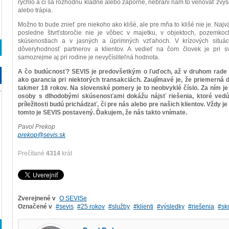
rýchlo a či sa rozhodnú kladne alebo záporne, nebráni nám to venovať zvyš
alebo trápia.
Možno to bude znieť pre niekoho ako klišé, ale pre mňa to klišé nie je. Najvä
posledne štvrťstoročie nie je vôbec v majetku, v objektoch, pozemko
skúsenostiach a v jasných a úprimných vzťahoch. V krízových situác
dôveryhodnosť partnerov a klientov. A vedieť na čom človek je pri svo
samozrejme aj pri rodine je nevyčísliteľná hodnota.
A čo budúcnosť? SEVIS je predovšetkým o ľuďoch, až v druhom rade 
ako garancia pri niektorých transakciách. Zaujímavé je, že priemern
takmer 18 rokov. Na slovenské pomery je to neobvyklé číslo. Za ním je
a
osoby s dlhodobými skúsenosťami dokážu nájsť riešenia, ktoré vedú
príležitosti budú prichádzať, či pre nás alebo pre našich klientov. Vždy 
tomto je SEVIS postavený. Ďakujem, že nás takto vnímate.
Pavol Prekop
prekop@sevis.sk
Prečítané
4314
krát
Zverejnené v
O SEVISe
Označené v
sevis
25 rokov
služby
klienti
výsledky
riešenia
sk