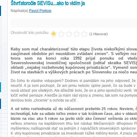
Štvrťstoročie SEVISu...ako to vidím ja
Napísal(a)
Pavol Prekop
Ohodnotiť túto položku
(1 Hlasovať)
Keby som mal charakterizovať túto etapu života niekoľkými slova
zaujímavé obdobie pri neustálom zvládaní zmien“. S veľkým ro
tvora som na konci roka 1992 prijal ponuku od vtedajš
Severoslovenskej investičnej spoločnosti (odtiaľ skratka SEVI
oblasti „nejakej rozbehnutej kupónovej privatizácie“. Vymenil som 
život na stavbách a výškových prácach po Slovensku za niečo neu
Do čoho to vlastne vstupujem? Dodnes si pamätám na jeho odpoveď, že r
neurčil. A ja som pochopil, že ani jemu nebolo úplne jasné, čo sa bude v 
nová oblasť pre všetkých. Ale dôležité bolo, že on a jeho spoločníci verili. V
točiť veľké peniaze. A keďže ja mám rád výzvy a zmenu, tak som na pomys
devízou bolo „chcenie“ a ochota sa učiť.
A od tohto rozhodnutia až do súčasnosti prebehlo 25 rokov. Neviem, 
technológií, kde sa udialo toľko zmien v tak krátkom čase, ako v oblasti
biznis na viac ako 5 rokov sa javilo skôr ako činnosť veštenia zo skle
veľkou zmenou na kapitálovom trhu bol nástup Mečiarových dlhopisov 
myšlienkou našliapnuté stať sa jedným z najväčších slovenských správcov a
II. vlny kupónovej privatizácie sa investovali ťažké milióny korún. A zrazu