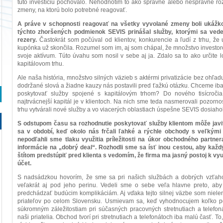
túto investíciu pochovalo. Nehodnotím to ako správne alebo nesprávne ro
zmeny, na ktorú bolo potrebné reagovať.
A práve v schopnosti reagovať na všetky vyvolané zmeny boli ukážko
týchto zhoršených podmienok SEVIS prinášal služby, ktorými sa vedel
rezery.
Častokrát som počúval od klientov, konkurencie a ľudí z trhu, že u
kupónka už skončila. Rozumel som im, aj som chápal, že množstvo investoro
svoje aktívum. Túto úvahu som nosil v sebe aj ja. Zdalo sa to ako určite
kapitálovom trhu.
Ale naša história, množstvo silných väzieb s aktérmi privatizácie bez ohľad
dodržané slová a žiadne kauzy nás postavili pred ťažkú otázku. Chceme ib
poskytovať služby spojené s kapitálovým trhom? Do nového tisícroči
najtrvácnejší kapitál je v klientoch. Na nich sme teda nasmerovali pozorn
trhu vytvárali nové služby a vo viacerých oblastiach úspešne SEVIS dosiah
S odstupom času sa rozhodnutie poskytovať služby klientom môže jav
sa v období, keď okolo nás frčali ľahké a rýchle obchody s veľkými
nepodľahli sme tlaku využitia príležitosti na úkor obchodného partner
informácie na „dobrý deal“. Rozhodli sme sa ísť inou cestou, aby ka
štítom predstúpiť pred klienta s vedomím, že firma ma jasný postoj k vy
účet.
S nadsádzkou hovorím, že sme sa pri našich službách a dobrých vzťahoc
veľakrát aj pod jeho perinu. Vedeli sme o sebe veľa hlavne preto, aby 
predchádzať budúcim komplikáciám. Aj vďaka tejto silnej väzbe som nielen 
priateľov po celom Slovensku. Usmievam sa, keď vyhodnocujem koľko 
súkromným záležitostiam pri súčasných pracovných stretnutiach a telefonát
naši priatelia. Obchod tvorí pri stretnutiach a telefonátoch iba malú časť. T