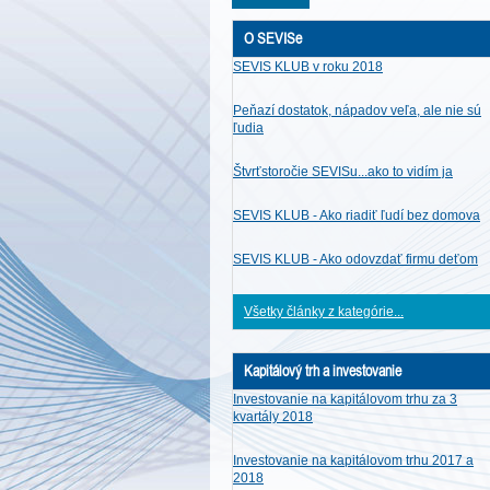
O SEVISe
SEVIS KLUB v roku 2018
Peňazí dostatok, nápadov veľa, ale nie sú
ľudia
Štvrťstoročie SEVISu...ako to vidím ja
SEVIS KLUB - Ako riadiť ľudí bez domova
SEVIS KLUB - Ako odovzdať firmu deťom
Všetky články z kategórie...
Kapitálový trh a investovanie
Investovanie na kapitálovom trhu za 3
kvartály 2018
Investovanie na kapitálovom trhu 2017 a
2018