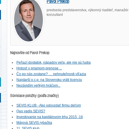
Pavol Prekop
predseda predstavenstva, výkonný riaditeľ,
manažér 
konzultant
o
Najnovšie od Pavol Prekop
Peňazí dostatok, nápadov veľa, ale nie sú ľudia
Hrdosť v priamom prenose ...
Čo po nás zostane? … nehnuteľnosti víťazia
Najstarší o.c.p. na Slovensku vráti licenciu
Nezávidím veľkým hráčom...
Súvisiace položky (podľa značky)
SEVIS KLUB - Ako odovzdať firmu deťom
Quo vadis SEVIS?
Investovanie na kapitálovom trhu 2015 -16
Májová SEVIS rybačka
11. SEVIS klub