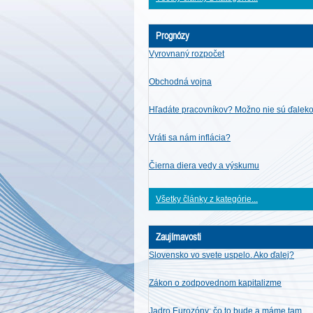
Prognózy
Vyrovnaný rozpočet
Obchodná vojna
Hľadáte pracovníkov? Možno nie sú ďalek
Vráti sa nám inflácia?
Čierna diera vedy a výskumu
Všetky články z kategórie...
Zaujímavosti
Slovensko vo svete uspelo. Ako ďalej?
Zákon o zodpovednom kapitalizme
Jadro Eurozóny: čo to bude a máme tam