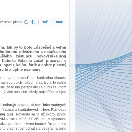
veľkosť písma
Tlač
E-mail
mi, tak by to bolo „úspešné a veľmi
zhodnutím odvážneho a netušiaceho
ieho zástupcu novovznikajúcej
S) Ľuboša Valacha začať pracovať v
lopatu, kelňu, fúrik a dobre platený
rčité a úplne neznáme.
oboty bude dosť, ale konkrétnu činnosť
nasledujúcich rokoch diať. Bola to úplne
erili, že to má perspektívu a budú sa v tom
elný vlak nasadol. Vtedy najväčšou mojou
či existuje oblasť, okrem informačných
 financií a kapitálových trhov. Plánovať
nej gule.
Potvrdilo sa to už skoro, prvou
FNM v roku 1996. SEVIS mal s výbornou
kcií prostredníctvom fondov. Do projektu
 jedno vládne rozhodnutie z večera na ráno