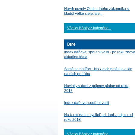
Návrh novely Obchodného zákonníka si
kládol veľké ciele, ale...
Všetky články z kategórie...
Dane
Index daňovej spoľahlivosti - po roku znov
aktuálna téma
Sociálne balíčky - kto z nich profituje a kto
na nich prerába
Novinky v dani z príjmov platné od roku
2018
Index daňovej spoľahlivosti
Na čo musíme myslieť pri dani z príjmu od
roku 2018
Všetky články z kategórie...