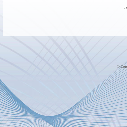
Za
© Copy