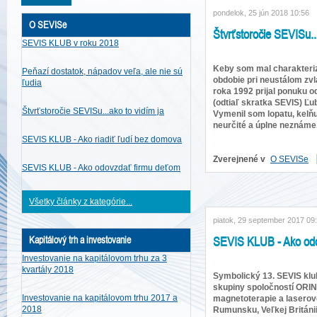
pondelok, 25 jún 2018 10:56
O SEVISe
Štvrťstoročie SEVISu...
SEVIS KLUB v roku 2018
Keby som mal charakteriz
Peňazí dostatok, nápadov veľa, ale nie sú
obdobie pri neustálom zv
ľudia
roka 1992 prijal ponuku o
(odtiaľ skratka SEVIS) Ľu
Štvrťstoročie SEVISu...ako to vidím ja
Vymenil som lopatu, kelňu
neurčité a úplne neznáme
SEVIS KLUB - Ako riadiť ľudí bez domova
Zverejnené v
O SEVISe
SEVIS KLUB - Ako odovzdať firmu deťom
Všetky články z kategórie...
piatok, 29 september 2017 09
SEVIS KLUB - Ako odo
Kapitálový trh a investovanie
Investovanie na kapitálovom trhu za 3
kvartály 2018
Symbolický 13. SEVIS klub
skupiny spoločností ORIN,
Investovanie na kapitálovom trhu 2017 a
magnetoterapie a laserove
2018
Rumunsku, Veľkej Británii