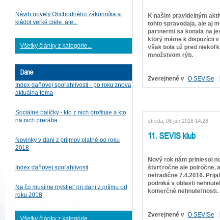
Návrh novely Obchodného zákonníka si
K našim pravidelným akti
kládol veľké ciele, ale...
tohto spravodaja, ale aj 
partnermi sa konala na je
ktorý máme k dispozícii v 
Všetky články z kategórie...
však bola už pred niekoľk
množstvom rýb.
Dane
Zverejnené v
O SEVISe
Index daňovej spoľahlivosti - po roku znova
aktuálna téma
Sociálne balíčky - kto z nich profituje a kto
na nich prerába
streda, 08 jún 2016 14:28
11. SEVIS klub
Novinky v dani z príjmov platné od roku
2018
Nový rok nám priniesol no
štvrťročne ale polročne, a
Index daňovej spoľahlivosti
netradične 7.4.2016. Prij
podniká v oblasti nehnute
Na čo musíme myslieť pri dani z príjmu od
komerčné nehnuteľnosti.
roku 2018
Zverejnené v
O SEVISe
Všetky články z kategórie...