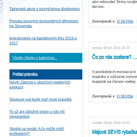
ako odovzdať firmu svoji
deťom.
Tatranské akcie s nezvyčajnou dividendou
Ponuka eurových korporátnych dlhopisov
Zverejnené v
O SEVISe
na Slovensku
Investovanie na kapitálovom trhu 2016 a
2017
streda, 08 jún 2016 15:23
Čo po nás zostane? … 
Všetky články z kategórie...
V posledných mesiacoch 
Pohľad právnika
majetku a súčasne vytvor
majetok na členov rodiny
Návrh Zákona o ukončení niektorých
exekúcií
Zverejnené v
O SEVISe
Squeeze-out bude mať nové pravidlá
To už ani záložné právo u nás nič
negarantuje
streda, 08 jún 2016 14:30
Skutok sa nestal. A čo môže robiť
Májová SEVIS rybačk
poškodený?