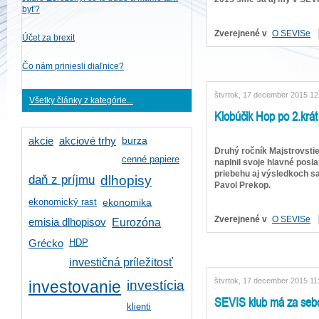
byť?
Zverejnené v
O SEVISe
Účet za brexit
Čo nám priniesli diaľnice?
štvrtok, 17 december 2015 12
Všetky články z kategórie...
Klobúčik Hop po 2.krát
burza
akcie
akciové trhy
Druhý ročník Majstrovstie
cenné papiere
naplnil svoje hlavné poslan
priebehu aj výsledkoch s
daň z príjmu
dlhopisy
Pavol Prekop.
ekonomický rast
ekonomika
Zverejnené v
O SEVISe
emisia dlhopisov
Eurozóna
HDP
Grécko
investičná príležitosť
štvrtok, 17 december 2015 11
investícia
investovanie
SEVIS klub má za seb
klienti