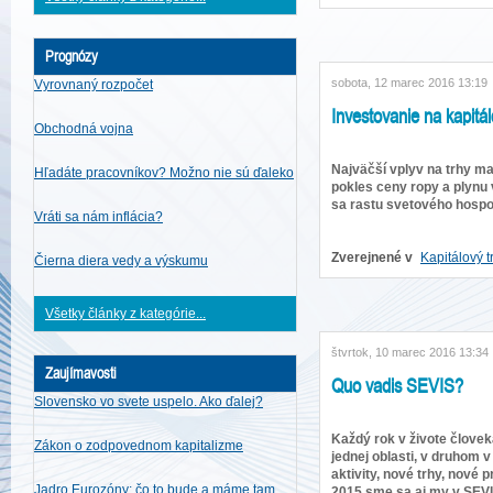
Prognózy
sobota, 12 marec 2016 13:19
Vyrovnaný rozpočet
Investovanie na kapitá
Obchodná vojna
Najväčší vplyv na trhy ma
Hľadáte pracovníkov? Možno nie sú ďaleko
pokles ceny ropy a plyn
sa rastu svetového hospo
Vráti sa nám inflácia?
Zverejnené v
Kapitálový t
Čierna diera vedy a výskumu
Všetky články z kategórie...
štvrtok, 10 marec 2016 13:34
Zaujímavosti
Quo vadis SEVIS?
Slovensko vo svete uspelo. Ako ďalej?
Každý rok v živote človeka
Zákon o zodpovednom kapitalizme
jednej oblasti, v druhom v
aktivity, nové trhy, nové 
Jadro Eurozóny: čo to bude a máme tam
2015 sme sa aj my v SEVI