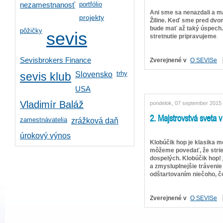
portfólio
nezamestnanosť
Ani sme sa nenazdali a má
projekty
Žiline. Keď sme pred dvom
bude mať až taký úspech. O
pôžičky
sevis
stretnutie pripravujeme
.
Sevisbrokers Finance
Zverejnené v
O SEVISe
trhy
Slovensko
sevis klub
USA
Vladimír Baláž
pondelok, 07 september 2015
2. Majstrovstvá sveta 
zamestnávatelia
zrážková daň
úrokový výnos
Klobúčik hop je klasika m
môžeme povedať, že strieľa
dospelých. Klobúčik hop! 
a zmysluplnejšie trávenie
odštartovaním niečoho, čo
Zverejnené v
O SEVISe