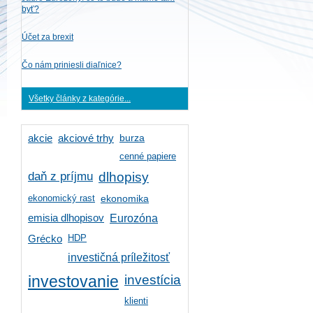
byť?
Účet za brexit
Čo nám priniesli diaľnice?
Všetky články z kategórie...
burza
akcie
akciové trhy
cenné papiere
daň z príjmu
dlhopisy
ekonomický rast
ekonomika
emisia dlhopisov
Eurozóna
HDP
Grécko
investičná príležitosť
investícia
investovanie
klienti