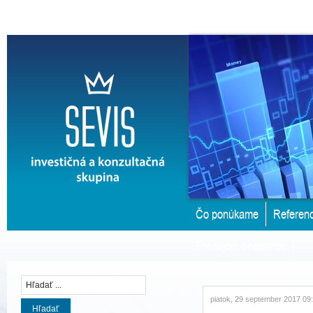
Čo ponúkame
Referenc
Prenájom priestorov
piatok, 29 september 2017 09
Hľadať