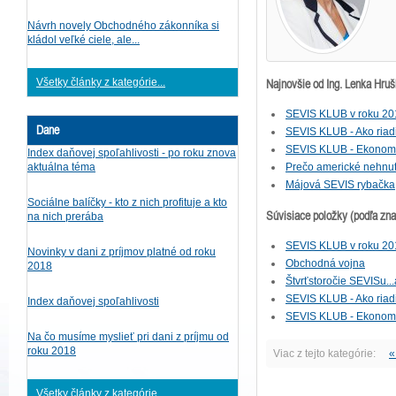
Návrh novely Obchodného zákonníka si
kládol veľké ciele, ale...
Najnovšie od Ing. Lenka Hru
Všetky články z kategórie...
SEVIS KLUB v roku 20
Dane
SEVIS KLUB - Ako riad
SEVIS KLUB - Ekonomi
Index daňovej spoľahlivosti - po roku znova
aktuálna téma
Prečo americké nehnut
Májová SEVIS rybačka
Sociálne balíčky - kto z nich profituje a kto
Súvisiace položky (podľa zn
na nich prerába
SEVIS KLUB v roku 20
Novinky v dani z príjmov platné od roku
Obchodná vojna
2018
Štvrťstoročie SEVISu...
SEVIS KLUB - Ako riad
Index daňovej spoľahlivosti
SEVIS KLUB - Ekonomi
Na čo musíme myslieť pri dani z príjmu od
roku 2018
Viac z tejto kategórie:
«
Všetky články z kategórie...