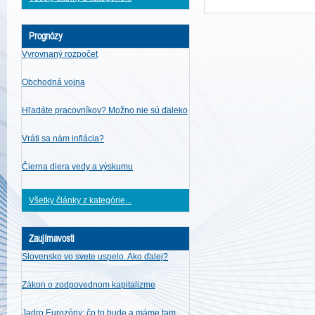
Prognózy
Vyrovnaný rozpočet
Obchodná vojna
Hľadáte pracovníkov? Možno nie sú ďaleko
Vráti sa nám inflácia?
Čierna diera vedy a výskumu
Všetky články z kategórie...
Zaujímavosti
Slovensko vo svete uspelo. Ako ďalej?
Zákon o zodpovednom kapitalizme
Jadro Eurozóny: čo to bude a máme tam