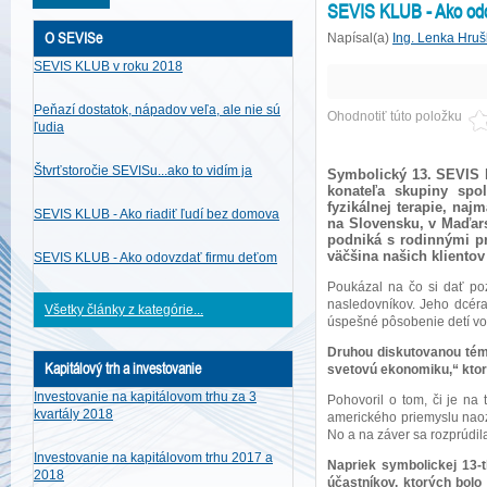
SEVIS KLUB - Ako odo
O SEVISe
Napísal(a)
Ing. Lenka Hru
SEVIS KLUB v roku 2018
Peňazí dostatok, nápadov veľa, ale nie sú
Ohodnotiť túto položku
ľudia
Štvrťstoročie SEVISu...ako to vidím ja
Symbolický 13. SEVIS k
konateľa skupiny spo
fyzikálnej terapie, naj
SEVIS KLUB - Ako riadiť ľudí bez domova
na Slovensku, v Maďars
podniká s rodinnými p
väčšina našich kliento
SEVIS KLUB - Ako odovzdať firmu deťom
Poukázal na čo si dať poz
nasledovníkov. Jeho dcéra
Všetky články z kategórie...
úspešné pôsobenie detí vo 
Druhou diskutovanou témo
Kapitálový trh a investovanie
svetovú ekonomiku,“ ktorú
Investovanie na kapitálovom trhu za 3
Pohovoril o tom, či je na
kvartály 2018
amerického priemyslu naoza
No a na záver sa rozprúdila
Investovanie na kapitálovom trhu 2017 a
Napriek symbolickej 13-t
2018
účastníkov, ktorých bolo