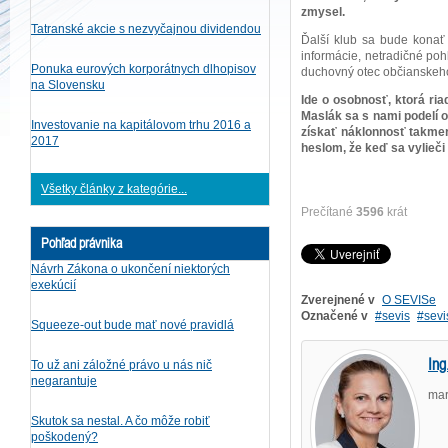
zmysel.
Tatranské akcie s nezvyčajnou dividendou
Ďalší klub sa bude konať 
informácie, netradičné poh
Ponuka eurových korporátnych dlhopisov
duchovný otec občianskeho
na Slovensku
Ide o osobnosť, ktorá ria
Maslák sa s nami podelí 
Investovanie na kapitálovom trhu 2016 a
získať náklonnosť takmer 
2017
heslom, že keď sa vylieči 
Všetky články z kategórie...
Prečítané
3596
krát
Pohľad právnika
Návrh Zákona o ukončení niektorých
exekúcií
Zverejnené v
O SEVISe
Označené v
sevis
sevi
Squeeze-out bude mať nové pravidlá
Ing
To už ani záložné právo u nás nič
negarantuje
mar
Skutok sa nestal. A čo môže robiť
poškodený?