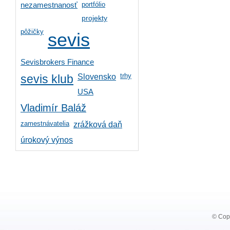
portfólio
nezamestnanosť
projekty
pôžičky
sevis
Sevisbrokers Finance
trhy
Slovensko
sevis klub
USA
Vladimír Baláž
zamestnávatelia
zrážková daň
úrokový výnos
© Copy