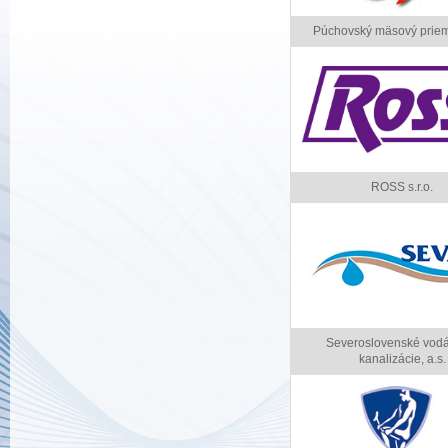
Púchovský mäsový priemy
ROSS s.r.o.
Severoslovenské vodá
kanalizácie, a.s.