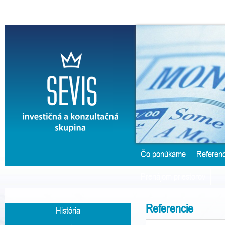
Čo ponúkame
Referenc
Prenájom priestorov
Referencie
História