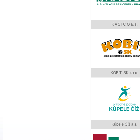
K A S I C O a. s.
KOBIT- SK, s.r.o.
Kúpele Číž a.s.