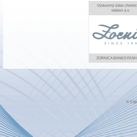
Výskumný ústav chemic
vlákien a.s.
ZORNICA BANKO FASHI
© Copy