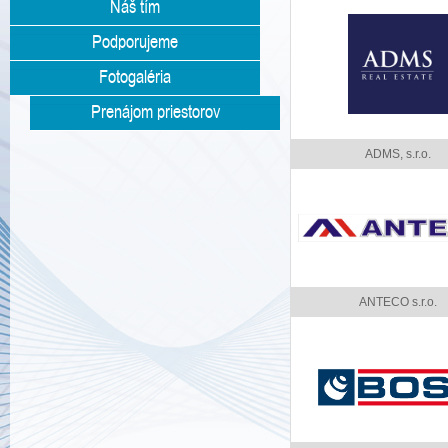
Náš tím
Podporujeme
Fotogaléria
Prenájom priestorov
ADMS, s.r.o.
ANTECO s.r.o.
-