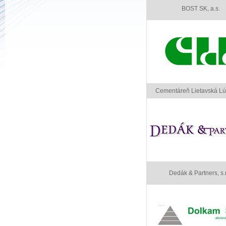
BOST SK, a.s.
Cementáreň Lietavská Lúč
Dedák & Partners, s.r