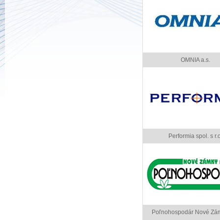
OMNIA a.s.
Performia spol. s r.o
Poľnohospodár Nové Zám