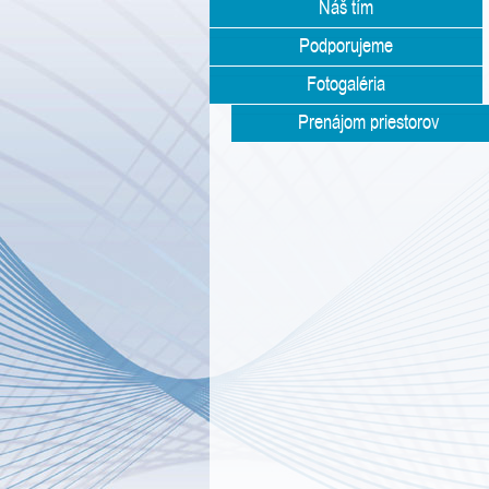
Náš tím
Podporujeme
Fotogaléria
Prenájom priestorov