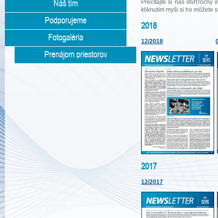
Náš tím
Prečítajte si náš štvrťročný
kliknutím myši si ho môžete s
Podporujeme
2018
Fotogaléria
12/2018
Prenájom priestorov
2017
12/2017