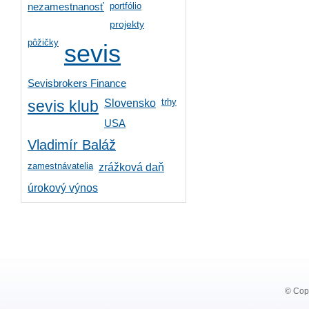
portfólio
nezamestnanosť
projekty
pôžičky
sevis
Sevisbrokers Finance
trhy
Slovensko
sevis klub
USA
Vladimír Baláž
zamestnávatelia
zrážková daň
úrokový výnos
© Copy