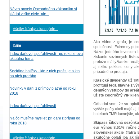
Návrh novely Obchodného zákonníka si
kládol veľké ciele, ale...
Všetky články z kategórie...
Ako vidno z grafu, je c
Dane
spoločnosti. Extrémny príp
Názor jedného investora 
Index daňovej spoľahlivosti - po roku znova
získanie sezónnych lístkov
aktuálna téma
pretože má lyžiarske areály
aj riziko poklesu ceny a
Sociálne balíčky - kto z nich profituje a kto
prípadného predaja.
na nich prerába
Klasické dividendy už TM
profitujú teda hlavne z v
Novinky v dani z príjmov platné od roku
denných vstupov do areálo
2018
už ste celoročný VIP klie
Odhadol som, že sa oplatí
Index daňovej spoľahlivosti
vyššie počty akcií majú aj 
hoteloch TMR lacnejšie, ak
Na čo musíme myslieť pri dani z príjmu od
Skipass šikovná sezónka s
roku 2018
eur výnos 8,61% ročne 
slovenskej akcie (Tatra
skutočne oplatí iba ak lí
Všetky články z kategórie...