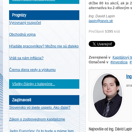
držbe 80 ks akcií, ak je
alternatíva ku 2-dňovým 
Prognózy
Ing. David Lapin
lapin@sevis.sk
Vyrovnaný rozpočet
Prečítané
5395
krát
Obchodná vojna
Hľadáte pracovníkov? Možno nie sú ďaleko
Zverejnené v
Kapitálový t
Vráti sa nám inflácia?
Označené v
investícia
Čierna diera vedy a výskumu
Ing
Všetky články z kategórie...
ana
Zaujímavosti
Slovensko vo svete uspelo. Ako ďalej?
Zákon o zodpovednom kapitalizme
Najnovšie od Ing. Dávid Lapi
Jadro Eurozóny: čo to bude a máme tam