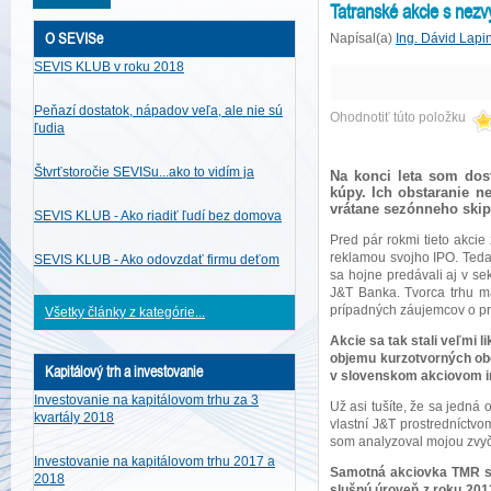
Tatranské akcie s nezv
O SEVISe
Napísal(a)
Ing. Dávid Lapi
SEVIS KLUB v roku 2018
Peňazí dostatok, nápadov veľa, ale nie sú
Ohodnotiť túto položku
ľudia
Štvrťstoročie SEVISu...ako to vidím ja
Na konci leta som dos
kúpy. Ich obstaranie n
vrátane sezónneho ski
SEVIS KLUB - Ako riadiť ľudí bez domova
Pred pár rokmi tieto akcie
reklamou svojho IPO. Teda
SEVIS KLUB - Ako odovzdať firmu deťom
sa hojne predávali aj v se
J&T Banka. Tvorca trhu má
prípadných záujemcov o pr
Všetky články z kategórie...
Akcie sa tak stali veľmi 
objemu kurzotvorných obc
Kapitálový trh a investovanie
v slovenskom akciovom in
Investovanie na kapitálovom trhu za 3
Už asi tušíte, že sa jedná 
kvartály 2018
vlastní J&T prostredníctv
som analyzoval mojou zvyča
Investovanie na kapitálovom trhu 2017 a
Samotná akciovka TMR sa 
2018
slušnú úroveň z roku 2013