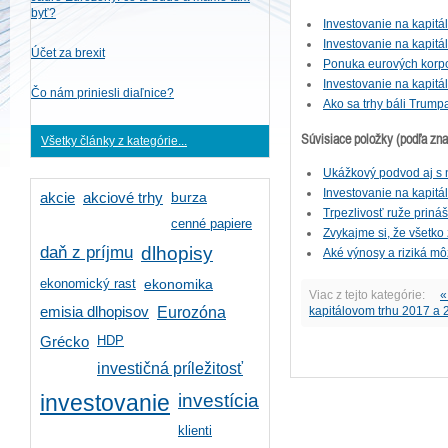
byť?
Investovanie na kapitá
Investovanie na kapit
Účet za brexit
Ponuka eurových korpo
Investovanie na kapit
Čo nám priniesli diaľnice?
Ako sa trhy báli Trump
Súvisiace položky (podľa zn
Všetky články z kategórie...
Ukážkový podvod aj s
Investovanie na kapitá
burza
akcie
akciové trhy
Trpezlivosť ruže priná
cenné papiere
Zvykajme si, že všetko z
daň z príjmu
dlhopisy
Aké výnosy a riziká m
ekonomický rast
ekonomika
Viac z tejto kategórie:
«
emisia dlhopisov
Eurozóna
kapitálovom trhu 2017 a 
HDP
Grécko
investičná príležitosť
investícia
investovanie
klienti