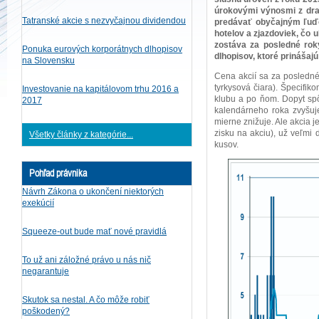
úrokovými výnosmi z drah
Tatranské akcie s nezvyčajnou dividendou
predávať obyčajným ľuďom
hotelov a zjazdoviek, čo 
zostáva za posledné roky
Ponuka eurových korporátnych dlhopisov
dlhopisov, ktoré prinášajú
na Slovensku
Cena akcií sa za posledné v
tyrkysová čiara). Špecifi
Investovanie na kapitálovom trhu 2016 a
klubu a po ňom. Dopyt sp
2017
kalendárneho roka zvyšuj
mierne znižuje. Ale akcia j
zisku na akciu), už veľmi 
Všetky články z kategórie...
kusov.
Pohľad právnika
Návrh Zákona o ukončení niektorých
exekúcií
Squeeze-out bude mať nové pravidlá
To už ani záložné právo u nás nič
negarantuje
Skutok sa nestal. A čo môže robiť
poškodený?