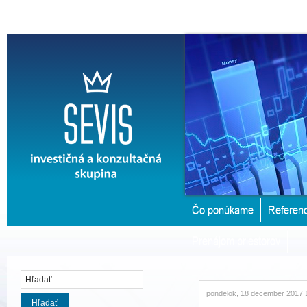
Čo ponúkame
Referenc
Prenájom priestorov
pondelok, 18 december 2017 
Hľadať