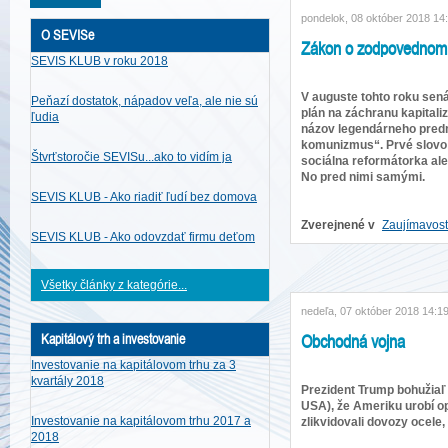
pondelok, 08 október 2018 14
O SEVISe
Zákon o zodpovednom 
SEVIS KLUB v roku 2018
V auguste tohto roku sen
Peňazí dostatok, nápadov veľa, ale nie sú
plán na záchranu kapital
ľudia
názov legendárneho predm
komunizmus“. Prvé slovo 
Štvrťstoročie SEVISu...ako to vidím ja
sociálna reformátorka ale
No pred nimi samými.
SEVIS KLUB - Ako riadiť ľudí bez domova
Zverejnené v
Zaujímavost
SEVIS KLUB - Ako odovzdať firmu deťom
Všetky články z kategórie...
nedeľa, 07 október 2018 14:1
Obchodná vojna
Kapitálový trh a investovanie
Investovanie na kapitálovom trhu za 3
kvartály 2018
Prezident Trump bohužiaľ
USA), že Ameriku urobí op
Investovanie na kapitálovom trhu 2017 a
zlikvidovali dovozy ocele,
2018