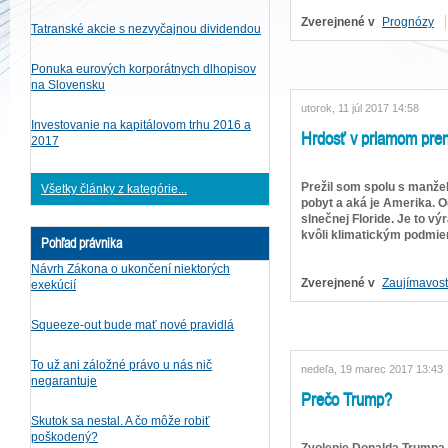
Zverejnené v
Prognózy
Tatranské akcie s nezvyčajnou dividendou
Ponuka eurových korporátnych dlhopisov
na Slovensku
utorok, 11 júl 2017 14:58
Investovanie na kapitálovom trhu 2016 a
Hrdosť v priamom pren
2017
Prežil som spolu s manže
Všetky články z kategórie...
pobyt a aká je Amerika. 
slnečnej Floride. Je to v
kvôli klimatickým podmien
Pohľad právnika
Návrh Zákona o ukončení niektorých
Zverejnené v
Zaujímavost
exekúcií
Squeeze-out bude mať nové pravidlá
To už ani záložné právo u nás nič
nedeľa, 19 marec 2017 13:43
negarantuje
Prečo Trump?
Skutok sa nestal. A čo môže robiť
poškodený?
Zvolenie Donalda Trumpa 