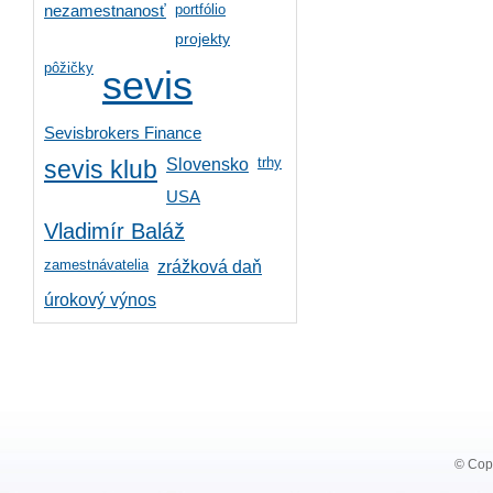
portfólio
nezamestnanosť
projekty
pôžičky
sevis
Sevisbrokers Finance
trhy
Slovensko
sevis klub
USA
Vladimír Baláž
zamestnávatelia
zrážková daň
úrokový výnos
© Copy