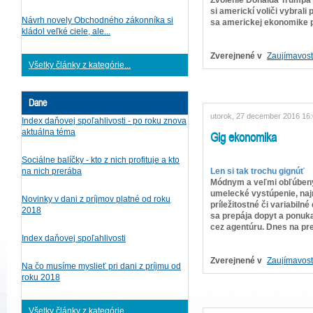
si americkí voliči vybrali
Návrh novely Obchodného zákonníka si
sa americkej ekonomike po
kládol veľké ciele, ale...
Zverejnené v
Zaujímavost
Všetky články z kategórie...
Dane
utorok, 27 december 2016 16
Index daňovej spoľahlivosti - po roku znova
aktuálna téma
Gig ekonomika
Sociálne balíčky - kto z nich profituje a kto
Len si tak trochu gignúť
na nich prerába
Módnym a veľmi obľúbeným
umelecké vystúpenie, naj
Novinky v dani z príjmov platné od roku
príležitostné či variabil
2018
sa prepája dopyt a ponuka
cez agentúru. Dnes na pre
Index daňovej spoľahlivosti
Zverejnené v
Zaujímavost
Na čo musíme myslieť pri dani z príjmu od
roku 2018
Všetky články z kategórie...