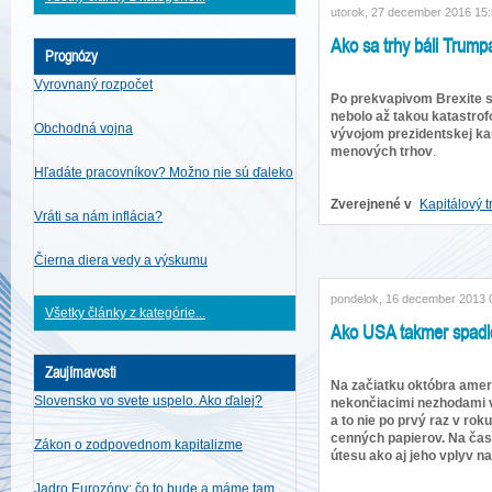
utorok, 27 december 2016 15
Ako sa trhy báli Trump
Prognózy
Vyrovnaný rozpočet
Po prekvapivom Brexite s
nebolo až takou katastro
Obchodná vojna
vývojom prezidentskej kam
menových trhov
.
Hľadáte pracovníkov? Možno nie sú ďaleko
Zverejnené v
Kapitálový t
Vráti sa nám inflácia?
Čierna diera vedy a výskumu
pondelok, 16 december 2013 
Všetky články z kategórie...
Ako USA takmer spadlo
Zaujímavosti
Na začiatku októbra americk
Slovensko vo svete uspelo. Ako ďalej?
nekončiacimi nezhodami v 
a to nie po prvý raz v rok
cenných papierov. Na čas
Zákon o zodpovednom kapitalizme
útesu ako aj jeho vplyv n
Jadro Eurozóny: čo to bude a máme tam