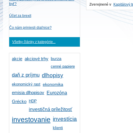
byť?
Zverejnené v
Kapitálový t
Účet za brexit
Čo nám priniesli diaľnice?
Všetky články z kategórie...
burza
akcie
akciové trhy
cenné papiere
daň z príjmu
dlhopisy
ekonomický rast
ekonomika
emisia dlhopisov
Eurozóna
HDP
Grécko
investičná príležitosť
investícia
investovanie
klienti