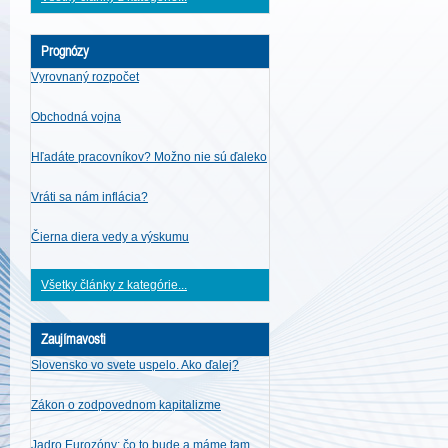
Prognózy
Vyrovnaný rozpočet
Obchodná vojna
Hľadáte pracovníkov? Možno nie sú ďaleko
Vráti sa nám inflácia?
Čierna diera vedy a výskumu
Všetky články z kategórie...
Zaujímavosti
Slovensko vo svete uspelo. Ako ďalej?
Zákon o zodpovednom kapitalizme
Jadro Eurozóny: čo to bude a máme tam