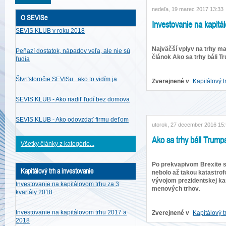
nedeľa, 19 marec 2017 13:33
O SEVISe
Investovanie na kapitá
SEVIS KLUB v roku 2018
Najväčší vplyv na trhy ma
Peňazí dostatok, nápadov veľa, ale nie sú
článok Ako sa trhy báli T
ľudia
Štvrťstoročie SEVISu...ako to vidím ja
Zverejnené v
Kapitálový t
SEVIS KLUB - Ako riadiť ľudí bez domova
SEVIS KLUB - Ako odovzdať firmu deťom
utorok, 27 december 2016 15
Ako sa trhy báli Trump
Všetky články z kategórie...
Po prekvapivom Brexite s
Kapitálový trh a investovanie
nebolo až takou katastro
vývojom prezidentskej kam
Investovanie na kapitálovom trhu za 3
menových trhov
.
kvartály 2018
Investovanie na kapitálovom trhu 2017 a
Zverejnené v
Kapitálový t
2018