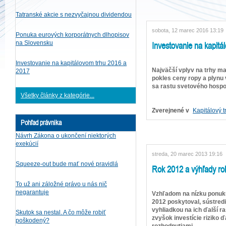
Tatranské akcie s nezvyčajnou dividendou
sobota, 12 marec 2016 13:19
Ponuka eurových korporátnych dlhopisov
Investovanie na kapitá
na Slovensku
Investovanie na kapitálovom trhu 2016 a
Najväčší vplyv na trhy ma
2017
pokles ceny ropy a plyn
sa rastu svetového hospo
Všetky články z kategórie...
Zverejnené v
Kapitálový t
Pohľad právnika
Návrh Zákona o ukončení niektorých
exekúcií
streda, 20 marec 2013 19:16
Squeeze-out bude mať nové pravidlá
Rok 2012 a výhľady ro
To už ani záložné právo u nás nič
negarantuje
Vzhľadom na nízku ponuku 
2012 poskytoval, sústred
vyhliadkou na ich ďalší r
Skutok sa nestal. A čo môže robiť
zvyšok investície riziko 
poškodený?
rozhodnutiami.