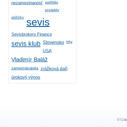
portfólio
nezamestnanosť
projekty
pôžičky
sevis
Sevisbrokers Finance
trhy
Slovensko
sevis klub
USA
Vladimír Baláž
zamestnávatelia
zrážková daň
úrokový výnos
© Copy