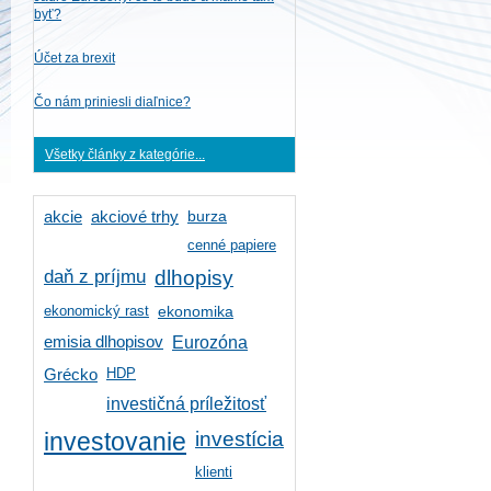
byť?
Účet za brexit
Čo nám priniesli diaľnice?
Všetky články z kategórie...
burza
akcie
akciové trhy
cenné papiere
daň z príjmu
dlhopisy
ekonomický rast
ekonomika
emisia dlhopisov
Eurozóna
HDP
Grécko
investičná príležitosť
investícia
investovanie
klienti