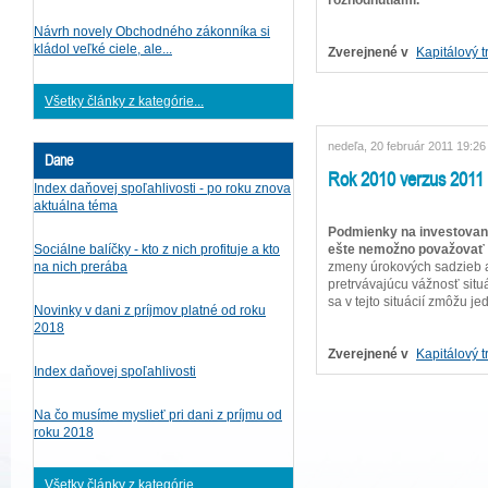
Návrh novely Obchodného zákonníka si
kládol veľké ciele, ale...
Zverejnené v
Kapitálový t
Všetky články z kategórie...
nedeľa, 20 február 2011 19:26
Dane
Rok 2010 verzus 2011
Index daňovej spoľahlivosti - po roku znova
aktuálna téma
Podmienky na investovanie
ešte nemožno považovať 
Sociálne balíčky - kto z nich profituje a kto
zmeny úrokových sadzieb a n
na nich prerába
pretrvávajúcu vážnosť situ
sa v tejto situácií zmôžu j
Novinky v dani z príjmov platné od roku
2018
Zverejnené v
Kapitálový t
Index daňovej spoľahlivosti
Na čo musíme myslieť pri dani z príjmu od
roku 2018
Všetky články z kategórie...