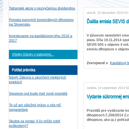
Tatranské akcie s nezvyčajnou dividendou
utorok, 23 december 2014 01
Ďalšia emisia SEVIS d
Ponuka eurových korporátnych dlhopisov
na Slovensku
V júnovom newslettri sme 
Investovanie na kapitálovom trhu 2016 a
piata. Dňa 19.11.2014 spo
2017
SEVIS 005 v objeme 4 mil.
emisiu dlhopisov v objeme
Všetky články z kategórie...
Zverejnené v
Kapitálový t
Pohľad právnika
Návrh Zákona o ukončení niektorých
exekúcií
nedeľa, 14 september 2014 0
Squeeze-out bude mať nové pravidlá
Vydanie súkromnej emi
To už ani záložné právo u nás nič
negarantuje
Pravidlá pre vydávanie k
dlhopisoch č.206/2014 Z.z
dlhopisov, ako aj z pohľad
Skutok sa nestal. A čo môže robiť
poškodený?