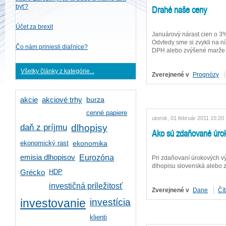
Drahé naše ceny
byť?
Účet za brexit
Januárový nárast cien o 3%
Odvtedy sme si zvykli na ní
Čo nám priniesli diaľnice?
DPH alebo zvýšené marže
Všetky články z kategórie...
Zverejnené v
Prognózy
burza
akcie
akciové trhy
cenné papiere
utorok, 01 február 2011 15:20
daň z príjmu
dlhopisy
Ako sú zdaňované úrok
ekonomický rast
ekonomika
emisia dlhopisov
Eurozóna
Pri zdaňovaní úrokových vý
dlhopisu slovenská alebo 
HDP
Grécko
investičná príležitosť
Zverejnené v
Dane
Čít
investícia
investovanie
klienti