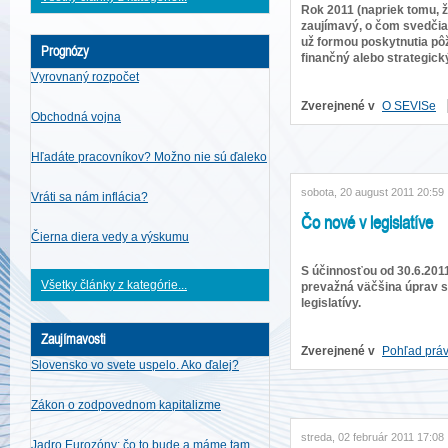
Rok 2011 (napriek tomu, ž
zaujímavý, o čom svedčia 
už formou poskytnutia pôž
Prognózy
finančný alebo strategický
Vyrovnaný rozpočet
Zverejnené v
O SEVISe
Obchodná vojna
Hľadáte pracovníkov? Možno nie sú ďaleko
sobota, 20 august 2011 20:59
Vráti sa nám inflácia?
Čo nové v legislatíve
Čierna diera vedy a výskumu
S účinnosťou od 30.6.201
Všetky články z kategórie...
prevažná väčšina úprav s
legislatívy.
Zaujímavosti
Zverejnené v
Pohľad práv
Slovensko vo svete uspelo. Ako ďalej?
Zákon o zodpovednom kapitalizme
streda, 02 február 2011 17:08
Jadro Eurozóny: čo to bude a máme tam