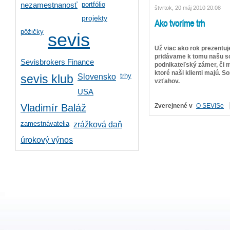
portfólio
nezamestnanosť
štvrtok, 20 máj 2010 20:08
projekty
Ako tvoríme trh
pôžičky
sevis
Už viac ako rok prezentu
pridávame k tomu našu sc
Sevisbrokers Finance
podnikateľský zámer, či 
ktoré naši klienti majú. 
trhy
Slovensko
sevis klub
vzťahov.
USA
Zverejnené v
O SEVISe
Vladimír Baláž
zamestnávatelia
zrážková daň
úrokový výnos