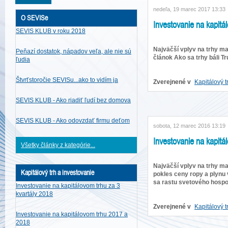
nedeľa, 19 marec 2017 13:33
O SEVISe
Investovanie na kapitá
SEVIS KLUB v roku 2018
Najväčší vplyv na trhy ma
Peňazí dostatok, nápadov veľa, ale nie sú
článok Ako sa trhy báli T
ľudia
Štvrťstoročie SEVISu...ako to vidím ja
Zverejnené v
Kapitálový t
SEVIS KLUB - Ako riadiť ľudí bez domova
SEVIS KLUB - Ako odovzdať firmu deťom
sobota, 12 marec 2016 13:19
Investovanie na kapitá
Všetky články z kategórie...
Najväčší vplyv na trhy ma
Kapitálový trh a investovanie
pokles ceny ropy a plyn
sa rastu svetového hospo
Investovanie na kapitálovom trhu za 3
kvartály 2018
Zverejnené v
Kapitálový t
Investovanie na kapitálovom trhu 2017 a
2018