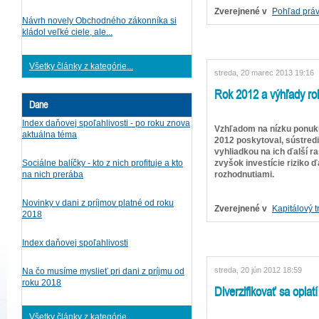
Zverejnené v
Pohľad práv
Návrh novely Obchodného zákonníka si
kládol veľké ciele, ale...
Všetky články z kategórie...
streda, 20 marec 2013 19:16
Rok 2012 a výhľady ro
Dane
Index daňovej spoľahlivosti - po roku znova
Vzhľadom na nízku ponuku 
aktuálna téma
2012 poskytoval, sústred
vyhliadkou na ich ďalší r
zvyšok investície riziko 
Sociálne balíčky - kto z nich profituje a kto
rozhodnutiami.
na nich prerába
Novinky v dani z príjmov platné od roku
Zverejnené v
Kapitálový t
2018
Index daňovej spoľahlivosti
streda, 20 jún 2012 18:59
Na čo musíme myslieť pri dani z príjmu od
roku 2018
Diverzifikovať sa oplatí
Všetky články z kategórie...