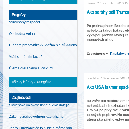
utorok, 27 december 2016 15
Ako sa trhy báli Trump
Prognózy
Vyrovnaný rozpočet
Po prekvapivom Brexite s
nebolo až takou katastro
Obchodná vojna
vývojom prezidentskej kam
menových trhov
.
Hľadáte pracovníkov? Možno nie sú ďaleko
Zverejnené v
Kapitálový t
Vráti sa nám inflácia?
Čierna diera vedy a výskumu
pondelok, 16 december 2013 
Všetky články z kategórie...
Ako USA takmer spadlo
Zaujímavosti
Na začiatku októbra americk
Slovensko vo svete uspelo. Ako ďalej?
nekončiacimi nezhodami v 
a to nie po prvý raz v rok
cenných papierov. Na čas
Zákon o zodpovednom kapitalizme
útesu ako aj jeho vplyv n
Jadro Eurozóny: čo to bude a máme tam