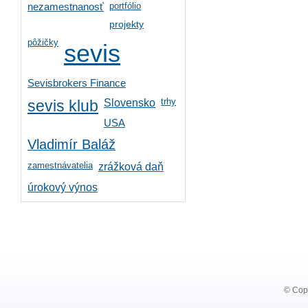
portfólio
nezamestnanosť
projekty
pôžičky
sevis
Sevisbrokers Finance
trhy
Slovensko
sevis klub
USA
Vladimír Baláž
zamestnávatelia
zrážková daň
úrokový výnos
© Copy