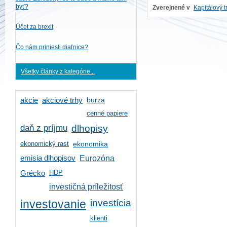
byť?
Zverejnené v
Kapitálový t
Účet za brexit
Čo nám priniesli diaľnice?
Všetky články z kategórie...
burza
akcie
akciové trhy
cenné papiere
daň z príjmu
dlhopisy
ekonomický rast
ekonomika
emisia dlhopisov
Eurozóna
HDP
Grécko
investičná príležitosť
investícia
investovanie
klienti