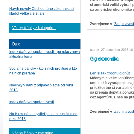
si americkí voliči vybrali
Návrh novely Obchodného zákonníka si
sa americkej ekonomike po
kládol veľké ciele, ale...
Zverejnené v
Zaujímavost
Všetky články z kategórie...
Dane
utorok, 27 december 2016 16
Index daňovej spoľahlivosti - po roku znova
aktuálna téma
Gig ekonomika
Sociálne balíčky - kto z nich profituje a kto
Len si tak trochu gignúť
na nich prerába
Módnym a veľmi obľúbeným
umelecké vystúpenie, naj
Novinky v dani z príjmov platné od roku
príležitostné či variabil
2018
sa prepája dopyt a ponuka
cez agentúru. Dnes na pre
Index daňovej spoľahlivosti
Zverejnené v
Zaujímavost
Na čo musíme myslieť pri dani z príjmu od
roku 2018
Všetky články z kategórie...