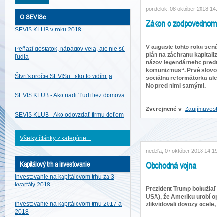
pondelok, 08 október 2018 14
O SEVISe
Zákon o zodpovednom 
SEVIS KLUB v roku 2018
V auguste tohto roku sen
Peňazí dostatok, nápadov veľa, ale nie sú
plán na záchranu kapital
ľudia
názov legendárneho predm
komunizmus“. Prvé slovo 
Štvrťstoročie SEVISu...ako to vidím ja
sociálna reformátorka ale
No pred nimi samými.
SEVIS KLUB - Ako riadiť ľudí bez domova
Zverejnené v
Zaujímavost
SEVIS KLUB - Ako odovzdať firmu deťom
Všetky články z kategórie...
nedeľa, 07 október 2018 14:1
Obchodná vojna
Kapitálový trh a investovanie
Investovanie na kapitálovom trhu za 3
kvartály 2018
Prezident Trump bohužiaľ
USA), že Ameriku urobí op
Investovanie na kapitálovom trhu 2017 a
zlikvidovali dovozy ocele,
2018