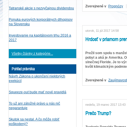
Zverejnené v
Prognózy
Tatranské akcie s nezvyčajnou dividendou
Ponuka eurových korporátnych dlhopisov
na Slovensku
utorok, 11 júl 2017 14:58
Investovanie na kapitálovom trhu 2016 a
Hrdosť v priamom pren
2017
Prežil som spolu s manže
Všetky články z kategórie...
pobyt a aká je Amerika. 
slnečnej Floride. Je to v
kvôli klimatickým podmien
Pohľad právnika
Návrh Zákona o ukončení niektorých
Zverejnené v
Zaujímavost
exekúcií
Squeeze-out bude mať nové pravidlá
To už ani záložné právo u nás nič
nedeľa, 19 marec 2017 13:43
negarantuje
Prečo Trump?
Skutok sa nestal. A čo môže robiť
poškodený?
Zvolenie Donalda Trumpa 