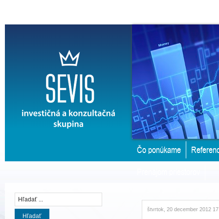
Čo ponúkame
Referenc
Prenájom priestorov
štvrtok, 20 december 2012 17
Hľadať