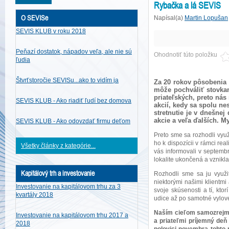
Rybačka a lá SEVIS
O SEVISe
Napísal(a)
Martin Lopušan
SEVIS KLUB v roku 2018
Peňazí dostatok, nápadov veľa, ale nie sú
Ohodnotiť túto položku
ľudia
Štvrťstoročie SEVISu...ako to vidím ja
Za 20 rokov pôsobenia 
môže pochváliť stovka
priateľských, preto nás
SEVIS KLUB - Ako riadiť ľudí bez domova
akcií, kedy sa spolu n
stretnutie je v dnešnej
akcie a veľa ďalších. M
SEVIS KLUB - Ako odovzdať firmu deťom
Preto sme sa rozhodli využ
ho k dispozícii v rámci re
Všetky články z kategórie...
vás informovali v septembr
lokalite ukončená a vznikl
Kapitálový trh a investovanie
Rozhodli sme sa ju využiť
niektorými našimi klientmi 
Investovanie na kapitálovom trhu za 3
svoje skúsenosti a tí, kto
kvartály 2018
udice až po samotné vylove
Naším cieľom samozrejme n
Investovanie na kapitálovom trhu 2017 a
a priateľmi príjemný deň 
2018