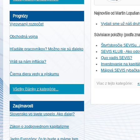
Najnovšie od Martin Lopušan
Prognózy
Vydali sme už náš dru
Vyrovnaný rozpočet
Súvisiace položky (podľa zn
Obchodná vojna
Štvrťstoročie SEVISu...
Hľadáte pracovníkov? Možno nie sú ďaleko
SEVIS KLUB - Ako odo
Quo vadis SEVIS?
Vráti sa nám inflácia?
Investovanie na kapitá
Májová SEVIS rybačka
Čierna diera vedy a výskumu
Viac z tejto kategórie:
«
Všetky články z kategórie...
Zaujímavosti
Slovensko vo svete uspelo. Ako ďalej?
Zákon o zodpovednom kapitalizme
Jadro Eurozóny: čo to bude a máme tam