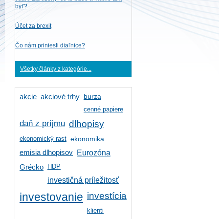
byť?
Účet za brexit
Čo nám priniesli diaľnice?
Všetky články z kategórie...
burza
akcie
akciové trhy
cenné papiere
daň z príjmu
dlhopisy
ekonomický rast
ekonomika
emisia dlhopisov
Eurozóna
HDP
Grécko
investičná príležitosť
investícia
investovanie
klienti