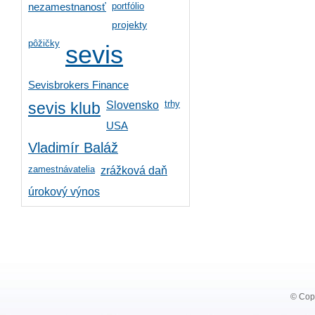
portfólio
nezamestnanosť
projekty
pôžičky
sevis
Sevisbrokers Finance
trhy
Slovensko
sevis klub
USA
Vladimír Baláž
zamestnávatelia
zrážková daň
úrokový výnos
© Copy