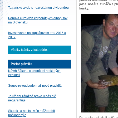
polovici novembra tohto 
jalca, nosáľa, zubáča a pl
Tatranské akcie s nezvyčajnou dividendou
kúsky.
Ponuka eurových korporátnych dlhopisov
na Slovensku
Investovanie na kapitálovom trhu 2016 a
2017
Všetky články z kategórie...
Pohľad právnika
Návrh Zákona o ukončení niektorých
exekúcií
Squeeze-out bude mať nové pravidlá
To už ani záložné právo u nás nič
negarantuje
Skutok sa nestal. A čo môže robiť
poškodený?
Po poslednej akcii môžeme 