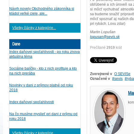
obľúbené a ich úroveň sa z
Návrh novely Obchodného zákonníka si
si môcť vychutnať atmosfé
kládol veľké ciele, ale...
sa budeme snažiť pripraviť
môcť spoznať aj našich ďalš
pri rybách. Lovu zdar)
Všetky články z kategórie...
Martin Lopušan
lopusan@sevis.sk
Dane
Prečítané
2919
krát
Index daňovej spoľahlivosti - po roku znova
aktuálna téma
Sociálne balíčky - kto z nich profituje a kto
na nich prerába
Zverejnené v
O SEVISe
Označené v
sevis
ryb
Novinky v dani z príjmov platné od roku
2018
Mar
Index daňovej spoľahlivosti
kon
Na čo musíme myslieť pri dani z príjmu od
roku 2018
Všetky články z kategórie...