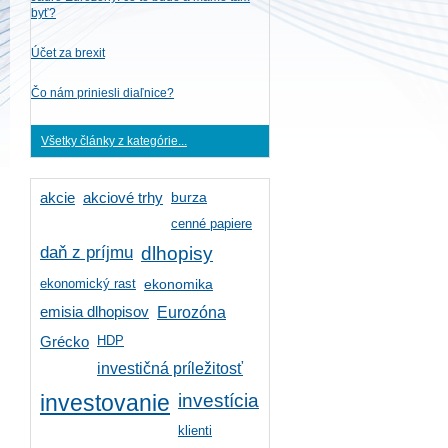
byť?
Účet za brexit
Čo nám priniesli diaľnice?
Všetky články z kategórie...
burza
akcie
akciové trhy
cenné papiere
daň z príjmu
dlhopisy
ekonomický rast
ekonomika
emisia dlhopisov
Eurozóna
HDP
Grécko
investičná príležitosť
investícia
investovanie
klienti