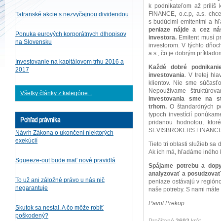
k podnikateľom až príliš
FINANCE, o.c.p, a.s. chc
Tatranské akcie s nezvyčajnou dividendou
s budúcimi emitentmi a hľ
peniaze nájde a cez ná
Ponuka eurových korporátnych dlhopisov
investora.
Emitent musí pr
na Slovensku
investorom. V týchto dňoc
a.s., čo je dobrým príkladom
Investovanie na kapitálovom trhu 2016 a
Každé dobré podnikani
2017
investovania
. V tretej h
klientov. Nie sme súčasťou
Nepoužívame štruktúrova
Všetky články z kategórie...
investovania sme na s
trhom.
O štandardných po
typoch investícií ponúkam
Pohľad právnika
pridanou hodnotou, kto
SEVISBROKERS FINANCE, o.
Návrh Zákona o ukončení niektorých
exekúcií
Tieto tri oblasti služieb sa
Ak ich má, hľadáme iného k
Squeeze-out bude mať nové pravidlá
Spájame potrebu a dopy
analyzovať a posudzovať 
To už ani záložné právo u nás nič
peniaze ostávajú v regióno
negarantuje
naše potreby. S nami máte
Pavol Prekop
Skutok sa nestal. A čo môže robiť
poškodený?