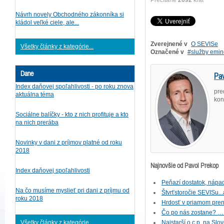
Prečítané
2692
krát
Návrh novely Obchodného zákonníka si
kládol veľké ciele, ale...
Zverejnené v
O SEVISe
Všetky články z kategórie...
Označené v
služby emi
Dane
Pav
Index daňovej spoľahlivosti - po roku znova
pre
aktuálna téma
kon
Sociálne balíčky - kto z nich profituje a kto
na nich prerába
Novinky v dani z príjmov platné od roku
2018
Najnovšie od Pavol Prekop
Index daňovej spoľahlivosti
Peňazí dostatok, nápad
Na čo musíme myslieť pri dani z príjmu od
Štvrťstoročie SEVISu...
roku 2018
Hrdosť v priamom preno
Čo po nás zostane? … 
Všetky články z kategórie...
Najstarší o.c.p. na Slov