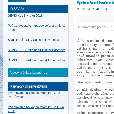
Spolu s Vami tvoríme t
O SEVISe
Napísal(a)
Pavol Prekop
SEVIS KLUB v roku 2018
Peňazí dostatok, nápadov veľa, ale nie sú
Ohodnotiť túto položku
ľudia
Štvrťstoročie SEVISu...ako to vidím ja
Vzťah s našimi klientm
prípadu, ktorý je potrebn
vzťahu s nami a videl
SEVIS KLUB - Ako riadiť ľudí bez domova
komunikujeme a spoločne
nové finančné prostri
príležitosť.
Ďalší vlast
SEVIS KLUB - Ako odovzdať firmu deťom
zosúladiť napr. s novou 
podnikaní, chránime ic
podnikania, hľadanie f
Všetky články z kategórie...
ktorými uspokojujeme p
Služby emitentom (corpo
Kapitálový trh a investovanie
en náš dominantný podie
Investovanie na kapitálovom trhu za 3
podnikateľského zámeru s
kvartály 2018
obsluhovať tento zmluvný v
nástroja. Pred samotným
kapitálových zdrojov. Pro
Investovanie na kapitálovom trhu 2017 a
2018
Každé podnikanie si vyž