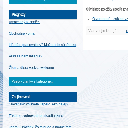
Súvisiace položky (podľa zn
Prognózy
Otvorenosť – základ v
Vyrovnaný rozpočet
Viac z tejto kategórie:
«
Obchodná vojna
Hľadáte pracovníkov? Možno nie sú ďaleko
Vráti sa nám inflácia?
Čierna diera vedy a výskumu
Všetky články z kategórie...
Zaujímavosti
Slovensko vo svete uspelo. Ako ďalej?
Zákon o zodpovednom kapitalizme
Jadro Eurozóny: čo to bude a máme tam