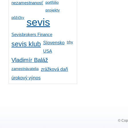
portfólio
nezamestnanosť
projekty
pôžičky
sevis
Sevisbrokers Finance
trhy
Slovensko
sevis klub
USA
Vladimír Baláž
zamestnávatelia
zrážková daň
úrokový výnos
© Copy