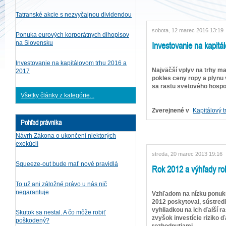
Tatranské akcie s nezvyčajnou dividendou
sobota, 12 marec 2016 13:19
Ponuka eurových korporátnych dlhopisov
Investovanie na kapitá
na Slovensku
Investovanie na kapitálovom trhu 2016 a
Najväčší vplyv na trhy ma
2017
pokles ceny ropy a plyn
sa rastu svetového hospo
Všetky články z kategórie...
Zverejnené v
Kapitálový t
Pohľad právnika
Návrh Zákona o ukončení niektorých
exekúcií
streda, 20 marec 2013 19:16
Squeeze-out bude mať nové pravidlá
Rok 2012 a výhľady ro
To už ani záložné právo u nás nič
negarantuje
Vzhľadom na nízku ponuku 
2012 poskytoval, sústred
vyhliadkou na ich ďalší r
Skutok sa nestal. A čo môže robiť
zvyšok investície riziko 
poškodený?
rozhodnutiami.