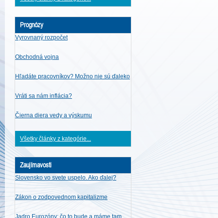
Prognózy
Vyrovnaný rozpočet
Obchodná vojna
Hľadáte pracovníkov? Možno nie sú ďaleko
Vráti sa nám inflácia?
Čierna diera vedy a výskumu
Všetky články z kategórie...
Zaujímavosti
Slovensko vo svete uspelo. Ako ďalej?
Zákon o zodpovednom kapitalizme
Jadro Eurozóny: čo to bude a máme tam