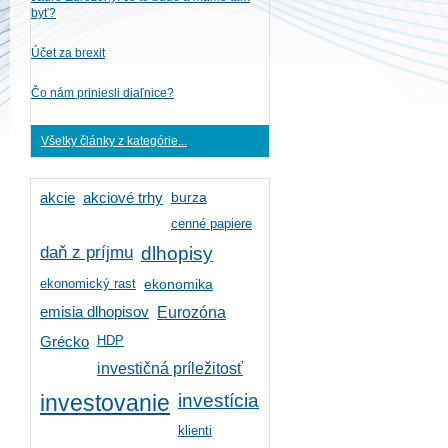
byť?
Účet za brexit
Čo nám priniesli diaľnice?
Všetky články z kategórie...
burza
akcie
akciové trhy
cenné papiere
daň z príjmu
dlhopisy
ekonomický rast
ekonomika
emisia dlhopisov
Eurozóna
HDP
Grécko
investičná príležitosť
investícia
investovanie
klienti