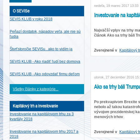
nedeľa, 19 marec 2017 13:33
O SEVISe
Investovanie na kapitá
SEVIS KLUB v roku 2018
Najväčší vplyv na trhy ma
Peňazí dostatok, nápadov veľa, ale nie sú
článok Ako sa trhy báli T
ľudia
Štvrťstoročie SEVISu...ako to vidím ja
Zverejnené v
Kapitálový t
SEVIS KLUB - Ako riadiť ľudí bez domova
SEVIS KLUB - Ako odovzdať firmu deťom
utorok, 27 december 2016 15
Ako sa trhy báli Trump
Všetky články z kategórie...
Po prekvapivom Brexite s
Kapitálový trh a investovanie
nebolo až takou katastro
vývojom prezidentskej kam
Investovanie na kapitálovom trhu za 3
menových trhov
.
kvartály 2018
Investovanie na kapitálovom trhu 2017 a
Zverejnené v
Kapitálový t
2018