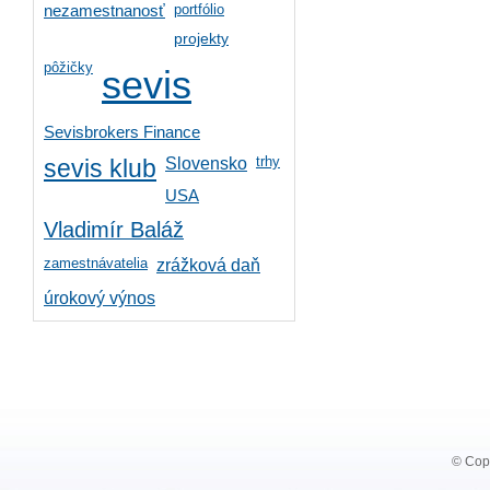
portfólio
nezamestnanosť
projekty
pôžičky
sevis
Sevisbrokers Finance
trhy
Slovensko
sevis klub
USA
Vladimír Baláž
zamestnávatelia
zrážková daň
úrokový výnos
© Copy