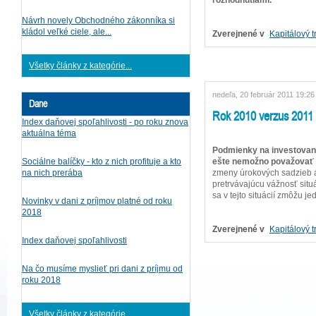
Návrh novely Obchodného zákonníka si
kládol veľké ciele, ale...
Zverejnené v
Kapitálový t
Všetky články z kategórie...
nedeľa, 20 február 2011 19:26
Dane
Rok 2010 verzus 2011
Index daňovej spoľahlivosti - po roku znova
aktuálna téma
Podmienky na investovanie
ešte nemožno považovať 
Sociálne balíčky - kto z nich profituje a kto
zmeny úrokových sadzieb a n
na nich prerába
pretrvávajúcu vážnosť situ
sa v tejto situácií zmôžu j
Novinky v dani z príjmov platné od roku
2018
Zverejnené v
Kapitálový t
Index daňovej spoľahlivosti
Na čo musíme myslieť pri dani z príjmu od
roku 2018
Všetky články z kategórie...