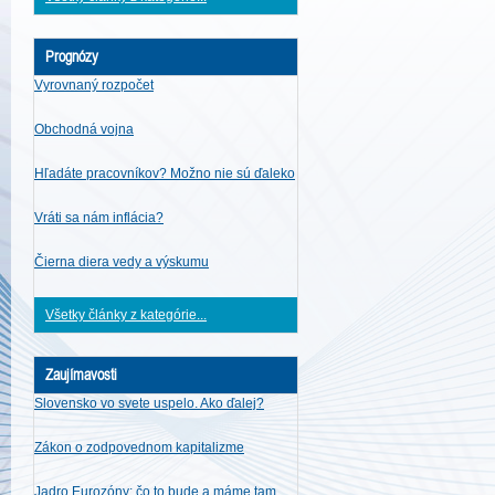
Prognózy
Vyrovnaný rozpočet
Obchodná vojna
Hľadáte pracovníkov? Možno nie sú ďaleko
Vráti sa nám inflácia?
Čierna diera vedy a výskumu
Všetky články z kategórie...
Zaujímavosti
Slovensko vo svete uspelo. Ako ďalej?
Zákon o zodpovednom kapitalizme
Jadro Eurozóny: čo to bude a máme tam