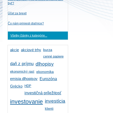
byť?
Účet za brexit
Čo nám priniesli diaľnice?
Všetky články z kategórie...
burza
akcie
akciové trhy
cenné papiere
daň z príjmu
dlhopisy
ekonomický rast
ekonomika
emisia dlhopisov
Eurozóna
HDP
Grécko
investičná príležitosť
investícia
investovanie
klienti