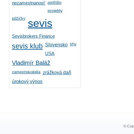
portfólio
nezamestnanosť
projekty
pôžičky
sevis
Sevisbrokers Finance
trhy
Slovensko
sevis klub
USA
Vladimír Baláž
zamestnávatelia
zrážková daň
úrokový výnos
© Copy