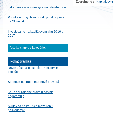
Zverejnené v
Kapitálový t
Tatranské akcie s nezvyčajnou dividendou
Ponuka eurových korporátnych dlhopisov
na Slovensku
Investovanie na kapitálovom trhu 2016 a
2017
Všetky články z kategórie...
Pohľad právnika
Návrh Zákona o ukončení niektorých
exekúcií
Squeeze-out bude mať nové pravidlá
To už ani záložné právo u nás nič
negarantuje
Skutok sa nestal. A čo môže robiť
poškodený?