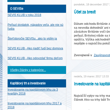
pondelok, 18 december 2017 
O SEVISe
Účet za brexit
SEVIS KLUB v roku 2018
Dátum odchodu Británie z 
Peňazí dostatok, nápadov veľa, ale nie sú
sa nevedia dohodnúť ani 
ľudia
záväzkov Británie voči úni
peňazí. Britskej vláde sa
Štvrťstoročie SEVISu...ako to vidím ja
opúšťa. Výška odchodného
nepôjde o najväčšiu polož
SEVIS KLUB - Ako riadiť ľudí bez domova
Zverejnené v
Zaujímavost
SEVIS KLUB - Ako odovzdať firmu deťom
Všetky články z kategórie...
nedeľa, 19 marec 2017 13:33
Investovanie na kapitá
Kapitálový trh a investovanie
Investovanie na kapitálovom trhu za 3
kvartály 2018
Najväčší vplyv na trhy ma
článok Ako sa trhy báli T
Investovanie na kapitálovom trhu 2017 a
2018