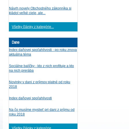
Návrh novely Obchodného zákonníka si
kládol veľké ciele, ale...
Všetky články z kategórie...
Dane
Index daňovej spoľahlivosti - po roku znova
aktuálna téma
Sociálne balíčky - kto z nich profituje a kto
na nich prerába
Novinky v dani z príjmov platné od roku
2018
Index daňovej spoľahlivosti
Na čo musíme myslieť pri dani z príjmu od
roku 2018
Všetky články z kategórie...