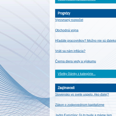
Prognózy
Vyrovnaný rozpočet
Obchodná vojna
Hľadáte pracovníkov? Možno nie sú ďalek
Vráti sa nám inflácia?
Čierna diera vedy a výskumu
Všetky články z kategórie...
Zaujímavosti
Slovensko vo svete uspelo. Ako ďalej?
Zákon o zodpovednom kapitalizme
Jadro Eurozóny: čo to bude a máme tam