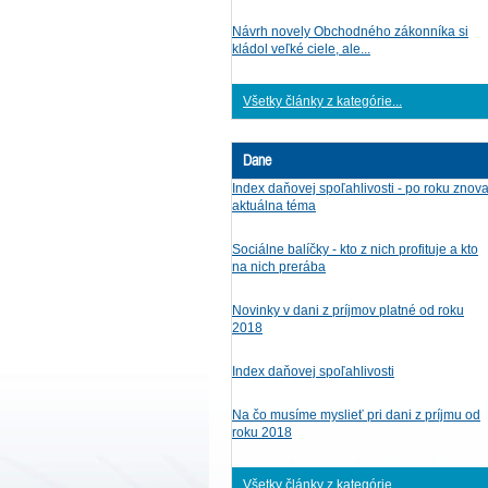
Návrh novely Obchodného zákonníka si
kládol veľké ciele, ale...
Všetky články z kategórie...
Dane
Index daňovej spoľahlivosti - po roku znov
aktuálna téma
Sociálne balíčky - kto z nich profituje a kto
na nich prerába
Novinky v dani z príjmov platné od roku
2018
Index daňovej spoľahlivosti
Na čo musíme myslieť pri dani z príjmu od
roku 2018
Všetky články z kategórie...