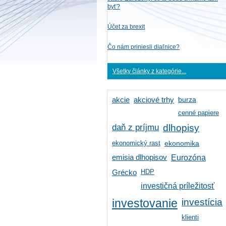
byť?
Účet za brexit
Čo nám priniesli diaľnice?
Všetky články z kategórie...
burza
akcie
akciové trhy
cenné papiere
daň z príjmu
dlhopisy
ekonomický rast
ekonomika
emisia dlhopisov
Eurozóna
HDP
Grécko
investičná príležitosť
investícia
investovanie
klienti