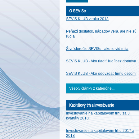
O SEVISe
SEVIS KLUB v roku 2018
Peňazí dostatok, nápadov veľa, ale nie sú
ľudia
Štvrťstoročie SEVISu...ako to vidím ja
SEVIS KLUB - Ako riadiť ľudí bez domova
SEVIS KLUB - Ako odovzdať firmu deťom
Všetky články z kategórie...
Kapitálový trh a investovanie
Investovanie na kapitálovom trhu za 3
kvartály 2018
Investovanie na kapitálovom trhu 2017 a
2018