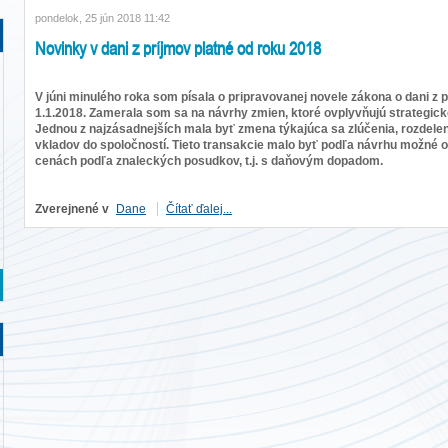
pondelok, 25 jún 2018 11:42
Novinky v dani z príjmov platné od roku 2018
V júni minulého roka som písala o pripravovanej novele zákona o dani z pr
1.1.2018. Zamerala som sa na návrhy zmien, ktoré ovplyvňujú strategick
Jednou z najzásadnejších mala byť zmena týkajúca sa zlúčenia, rozdele
vkladov do spoločností. Tieto transakcie malo byť podľa návrhu možné o
cenách podľa znaleckých posudkov, t.j. s daňovým dopadom.
Zverejnené v
Dane
Čítať ďalej...