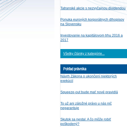
Tatranské akcie s nezvyčajnou dividendou
Ponuka eurových korporátnych dlhopisov
na Slovensku
Investovanie na kapitálovom trhu 2016 a
2017
Všetky články z kategórie...
Pohľad právnika
Návrh Zákona o ukončení niektorých
exekúcií
Squeeze-out bude mať nové pravidlá
To už ani záložné právo u nás nič
negarantuje
Skutok sa nestal. A čo môže robiť
poškodený?