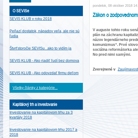
pondelok, 08 október 2018 14
O SEVISe
Zákon o zodpovednom 
SEVIS KLUB v roku 2018
V auguste tohto roku sen
Peňazí dostatok, nápadov veľa, ale nie sú
plán na záchranu kapital
ľudia
názov legendárneho predm
komunizmus“. Prvé slovo 
Štvrťstoročie SEVISu...ako to vidím ja
sociálna reformátorka ale
No pred nimi samými.
SEVIS KLUB - Ako riadiť ľudí bez domova
Zverejnené v
Zaujímavost
SEVIS KLUB - Ako odovzdať firmu deťom
Všetky články z kategórie...
Kapitálový trh a investovanie
Investovanie na kapitálovom trhu za 3
kvartály 2018
Investovanie na kapitálovom trhu 2017 a
2018