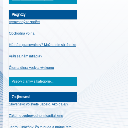
Prognózy
Vyrovnaný rozpočet
Obchodná vojna
Hľadáte pracovníkov? Možno nie sú ďaleko
Vráti sa nám inflácia?
Čierna diera vedy a výskumu
Všetky články z kategórie...
Zaujímavosti
Slovensko vo svete uspelo. Ako ďalej?
Zákon o zodpovednom kapitalizme
Jadro Eurozóny: čo to bude a máme tam