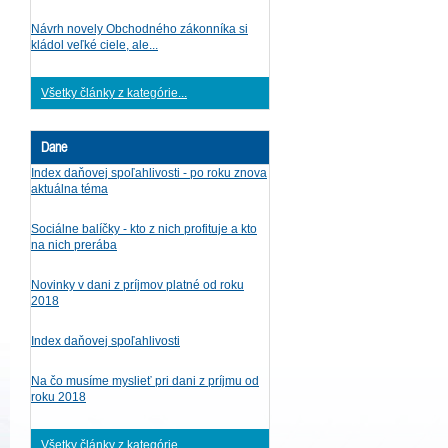
Návrh novely Obchodného zákonníka si
kládol veľké ciele, ale...
Všetky články z kategórie...
Dane
Index daňovej spoľahlivosti - po roku znova
aktuálna téma
Sociálne balíčky - kto z nich profituje a kto
na nich prerába
Novinky v dani z príjmov platné od roku
2018
Index daňovej spoľahlivosti
Na čo musíme myslieť pri dani z príjmu od
roku 2018
Všetky články z kategórie...