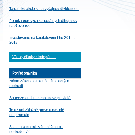
Tatranské akcie s nezvyčajnou dividendou
Ponuka eurových korporátnych dlhopisov
na Slovensku
Investovanie na kapitálovom trhu 2016 a
2017
Všetky články z kategórie...
Pohľad právnika
Návrh Zákona o ukončení niektorých
exekúcií
Squeeze-out bude mať nové pravidlá
To už ani záložné právo u nás nič
negarantuje
Skutok sa nestal. A čo môže robiť
poškodený?