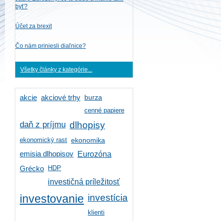
byť?
Účet za brexit
Čo nám priniesli diaľnice?
Všetky články z kategórie...
burza
akcie
akciové trhy
cenné papiere
daň z príjmu
dlhopisy
ekonomický rast
ekonomika
emisia dlhopisov
Eurozóna
HDP
Grécko
investičná príležitosť
investícia
investovanie
klienti