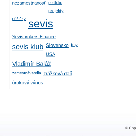
portfólio
nezamestnanosť
projekty
pôžičky
sevis
Sevisbrokers Finance
trhy
Slovensko
sevis klub
USA
Vladimír Baláž
zamestnávatelia
zrážková daň
úrokový výnos
© Copy