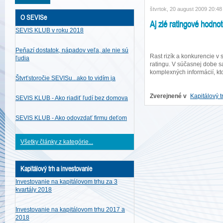
štvrtok, 20 august 2009 20:48
O SEVISe
Aj zlé ratingové hodnot
SEVIS KLUB v roku 2018
Peňazí dostatok, nápadov veľa, ale nie sú
Rast rizík a konkurencie v
ľudia
ratingu. V súčasnej dobe s
komplexných informácií, k
Štvrťstoročie SEVISu...ako to vidím ja
Zverejnené v
Kapitálový t
SEVIS KLUB - Ako riadiť ľudí bez domova
SEVIS KLUB - Ako odovzdať firmu deťom
Všetky články z kategórie...
Kapitálový trh a investovanie
Investovanie na kapitálovom trhu za 3
kvartály 2018
Investovanie na kapitálovom trhu 2017 a
2018