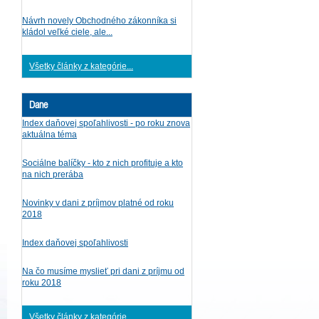
Návrh novely Obchodného zákonníka si
kládol veľké ciele, ale...
Všetky články z kategórie...
Dane
Index daňovej spoľahlivosti - po roku znova
aktuálna téma
Sociálne balíčky - kto z nich profituje a kto
na nich prerába
Novinky v dani z príjmov platné od roku
2018
Index daňovej spoľahlivosti
Na čo musíme myslieť pri dani z príjmu od
roku 2018
Všetky články z kategórie...