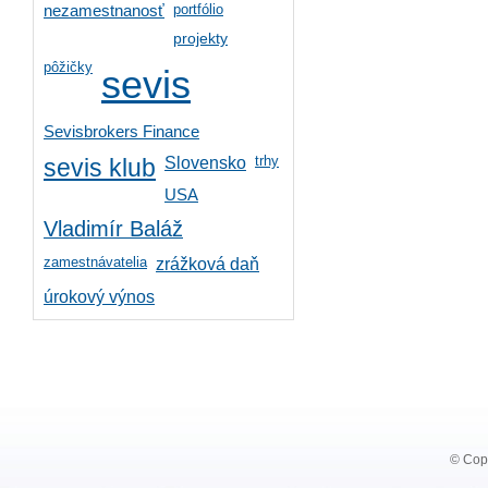
portfólio
nezamestnanosť
projekty
pôžičky
sevis
Sevisbrokers Finance
trhy
Slovensko
sevis klub
USA
Vladimír Baláž
zamestnávatelia
zrážková daň
úrokový výnos
© Copy