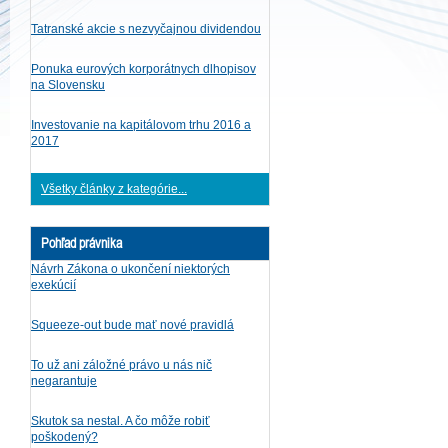
Tatranské akcie s nezvyčajnou dividendou
Ponuka eurových korporátnych dlhopisov
na Slovensku
Investovanie na kapitálovom trhu 2016 a
2017
Všetky články z kategórie...
Pohľad právnika
Návrh Zákona o ukončení niektorých
exekúcií
Squeeze-out bude mať nové pravidlá
To už ani záložné právo u nás nič
negarantuje
Skutok sa nestal. A čo môže robiť
poškodený?