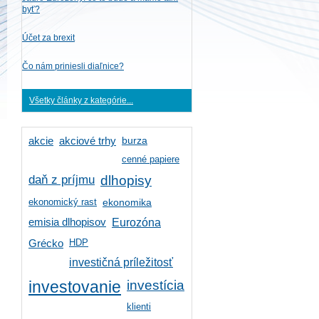
byť?
Účet za brexit
Čo nám priniesli diaľnice?
Všetky články z kategórie...
burza
akcie
akciové trhy
cenné papiere
daň z príjmu
dlhopisy
ekonomický rast
ekonomika
emisia dlhopisov
Eurozóna
HDP
Grécko
investičná príležitosť
investícia
investovanie
klienti