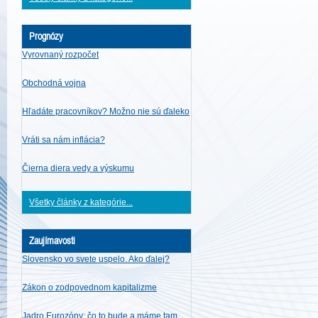
Prognózy
Vyrovnaný rozpočet
Obchodná vojna
Hľadáte pracovníkov? Možno nie sú ďaleko
Vráti sa nám inflácia?
Čierna diera vedy a výskumu
Všetky články z kategórie...
Zaujímavosti
Slovensko vo svete uspelo. Ako ďalej?
Zákon o zodpovednom kapitalizme
Jadro Eurozóny: čo to bude a máme tam