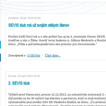
pondelok, 30 jún 2014 02:00
SEVIS klub má už svojich stálych členov
Prešiel ďalší štvrťrok a s ním prišiel čas aj na 4. stretnutie členov SEVI
tradične u nás v Žiline. Hostiť teraz budeme p. Júliusa Medveďa a Rasti
tému: „Pôda a poľnohospodárstvo ako priestor pre investovanie."
Zverejnené v
O SEVISe
Čítať ďalej...
štvrtok, 03 apríl 2014 15:43
2. SEVIS klub
Týždeň pred Vianocami, presne 12.12.2013, sa uskutočnilo avizované 2. 
Zúčastnilo sa ho 30 našich top klientov a partnerov, ktorí si mali možn
výskumného pracovníka SAV SR Vladimíra Baláža na tému: „Čo prinesú
zabezpečiť pred rizikom dlhovekosti". Druhým hosťom na klube bol pre