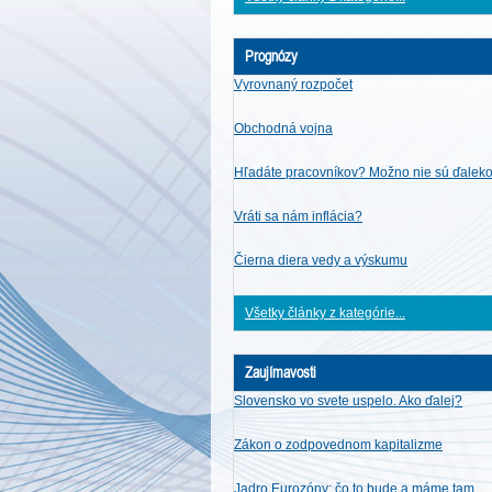
Prognózy
Vyrovnaný rozpočet
Obchodná vojna
Hľadáte pracovníkov? Možno nie sú ďalek
Vráti sa nám inflácia?
Čierna diera vedy a výskumu
Všetky články z kategórie...
Zaujímavosti
Slovensko vo svete uspelo. Ako ďalej?
Zákon o zodpovednom kapitalizme
Jadro Eurozóny: čo to bude a máme tam