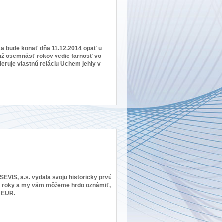
é sa bude konať dňa 11.12.2014 opäť u
rý už osemnásť rokov vedie farnosť vo
ruje vlastnú reláciu Uchem jehly v
EVIS, a.s. vydala svoju historicky prvú
tri roky a my vám môžeme hrdo oznámiť,
. EUR.