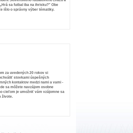
Hrá sa futbal iba na ihrisku?" Obe
e išlo o správny výber tématiky.
čom za uvedených 20 rokov si
ochváliť stovkami úspešných
omných kontaktov medzi nami a vami -
r, kde sa môžete navzájom osobne
ého cieľom je umožniť vám vzájomne sa
 živote.