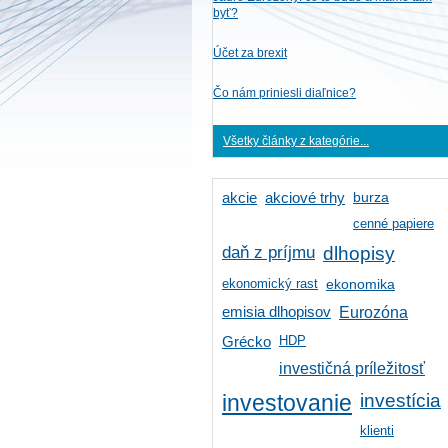
byť?
Účet za brexit
Čo nám priniesli diaľnice?
Všetky články z kategórie...
burza
akcie
akciové trhy
cenné papiere
daň z príjmu
dlhopisy
ekonomický rast
ekonomika
emisia dlhopisov
Eurozóna
HDP
Grécko
investičná príležitosť
investícia
investovanie
klienti