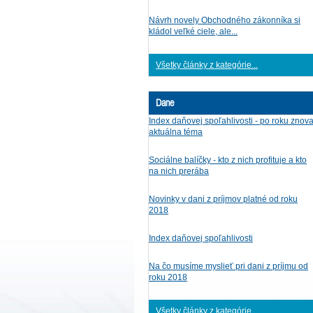
Návrh novely Obchodného zákonníka si
kládol veľké ciele, ale...
Všetky články z kategórie...
Dane
Index daňovej spoľahlivosti - po roku znov
aktuálna téma
Sociálne balíčky - kto z nich profituje a kto
na nich prerába
Novinky v dani z príjmov platné od roku
2018
Index daňovej spoľahlivosti
Na čo musíme myslieť pri dani z príjmu od
roku 2018
Všetky články z kategórie...