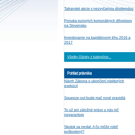
Tatranské akcie s nezvyčajnou dividendou
Ponuka eurových korporátnych dlhopisov
na Slovensku
Investovanie na kapitálovom trhu 2016 a
2017
Všetky články z kategórie...
Pohľad právnika
Návrh Zákona o ukončení niektorých
exekúcií
Squeeze-out bude mať nové pravidlá
To už ani záložné právo u nás nič
negarantuje
Skutok sa nestal. A čo môže robiť
poškodený?