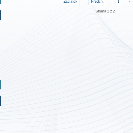
2
Začiatok
Predch.
1
Strana 2 z 2
o