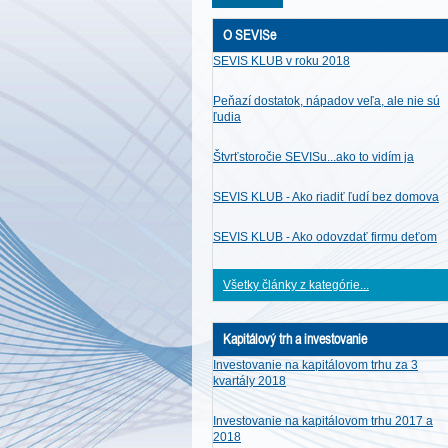
O SEVISe
SEVIS KLUB v roku 2018
Peňazí dostatok, nápadov veľa, ale nie sú
ľudia
Štvrťstoročie SEVISu...ako to vidím ja
SEVIS KLUB - Ako riadiť ľudí bez domova
SEVIS KLUB - Ako odovzdať firmu deťom
Všetky články z kategórie...
Kapitálový trh a investovanie
Investovanie na kapitálovom trhu za 3
kvartály 2018
Investovanie na kapitálovom trhu 2017 a
2018