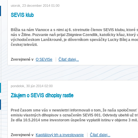
utorok, 23 december 2014 01:00
SEVIS klub
Blížia sa nám Vianoce a s nimi aj 6. stretnutie členov SEVIS klubu, ktor
nás v Žiline. Pozvanie naň prijal Zbigniew Czendlik, katolícky kňaz, kto
východočeskom Lanškrouně, je dôverníkom speváčky Lucky Bílej a mode
českej televízii.
Zverejnené v
O SEVISe
Čítať ďalej...
pondelok, 30 jún 2014 02:00
Záujem o SEVIS dlhopisy rastie
Pred časom sme vás v newslettri informovali o tom, že naša spoločnosť S
emisiu vlastných dlhopisov s označením SEVIS 001. Odvtedy ubehli už 
že dňa 10.5.2014 sme investorom úspešne vyplatili istinu v objeme 3 mil
Zverejnené v
Kapitálový trh a investovanie
Čítať ďalej...