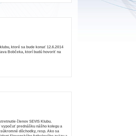
S klubu, ktoré sa bude konať 12.6.2014
slava Bobčeka, ktorí budú hovoriť na
stretnutie členov SEVIS Klubu.
osť vypočuť prednášku nášho kolegu a
 súkromné dôchodky, resp. Ako sa
zident Slovenského futbalového zväzu a