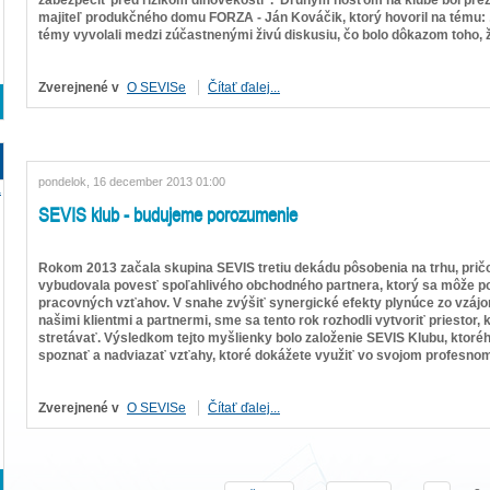
majiteľ produkčného domu FORZA - Ján Kováčik, ktorý hovoril na tému: „
témy vyvolali medzi zúčastnenými živú diskusiu, čo bolo dôkazom toho, ž
Zverejnené v
O SEVISe
Čítať ďalej...
pondelok, 16 december 2013 01:00
a
SEVIS klub - budujeme porozumenie
Rokom 2013 začala skupina SEVIS tretiu dekádu pôsobenia na trhu, pri
vybudovala povesť spoľahlivého obchodného partnera, ktorý sa môže p
pracovných vzťahov. V snahe zvýšiť synergické efekty plynúce zo vzáj
našimi klientmi a partnermi, sme sa tento rok rozhodli vytvoriť priesto
stretávať. Výsledkom tejto myšlienky bolo založenie SEVIS Klubu, ktor
spoznať a nadviazať vzťahy, ktoré dokážete využiť vo svojom profesnom
Zverejnené v
O SEVISe
Čítať ďalej...